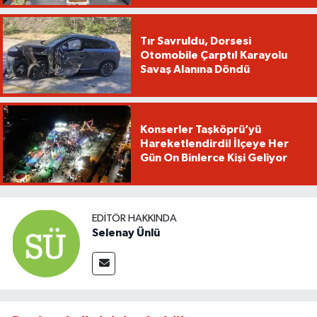
Tır Savruldu, Dorsesi
Otomobile Çarptı! Karayolu
Savaş Alanına Döndü
Konserler Taşköprü’yü
Hareketlendirdi! İlçeye Her
Gün On Binlerce Kişi Geliyor
EDITÖR HAKKINDA
Selenay Ünlü