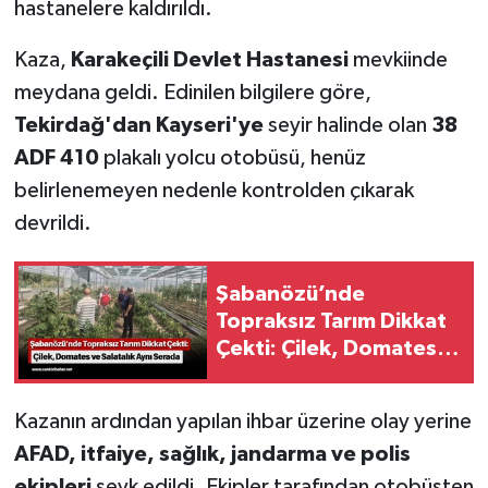
hastanelere kaldırıldı.
Kaza,
Karakeçili Devlet Hastanesi
mevkiinde
meydana geldi. Edinilen bilgilere göre,
Tekirdağ'dan Kayseri'ye
seyir halinde olan
38
ADF 410
plakalı yolcu otobüsü, henüz
belirlenemeyen nedenle kontrolden çıkarak
devrildi.
Şabanözü’nde
Topraksız Tarım Dikkat
Çekti: Çilek, Domates
ve Salatalık Aynı Serada
Kazanın ardından yapılan ihbar üzerine olay yerine
AFAD, itfaiye, sağlık, jandarma ve polis
ekipleri
sevk edildi. Ekipler tarafından otobüsten