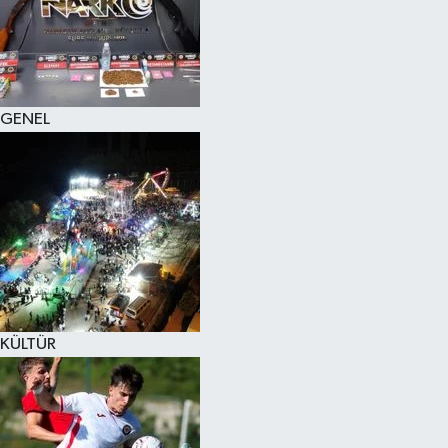
KÜLTÜR SANAT
MAGAZİN
GENEL
SAĞLIK
SİYASET
SPOR
TEKNOLOJİ
VİZYONDAKİLER
KÜLTÜR
YAŞAM