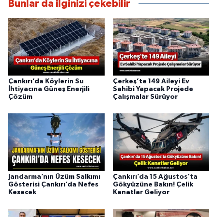
Bunlar da ilginizi çekebilir
Çankırı’da Köylerin Su
Çerkeş’te 149 Aileyi Ev
İhtiyacına Güneş Enerjili
Sahibi Yapacak Projede
Çözüm
Çalışmalar Sürüyor
Jandarma’nın Üzüm Salkımı
Çankırı’da 15 Ağustos’ta
Gösterisi Çankırı’da Nefes
Gökyüzüne Bakın! Çelik
Kesecek
Kanatlar Geliyor