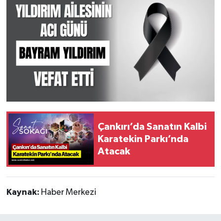
Çankırı’da Sanatın Kalbi
Karatekin Parkı’nda
Atacak
Kaynak:
Haber Merkezi