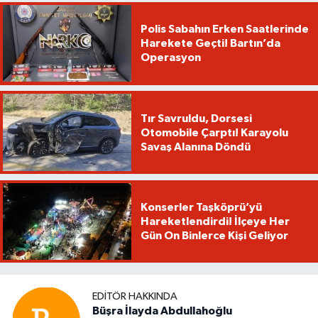
Polis Sabahın Erken Saatlerinde
Harekete Geçti! Bartın’da
Operasyon
Tır Savruldu, Dorsesi
Otomobile Çarptı! Karayolu
Savaş Alanına Döndü
Konserler Taşköprü’yü
Hareketlendirdi! İlçeye Her
Gün On Binlerce Kişi Geliyor
EDITÖR HAKKINDA
Büşra İlayda Abdullahoğlu