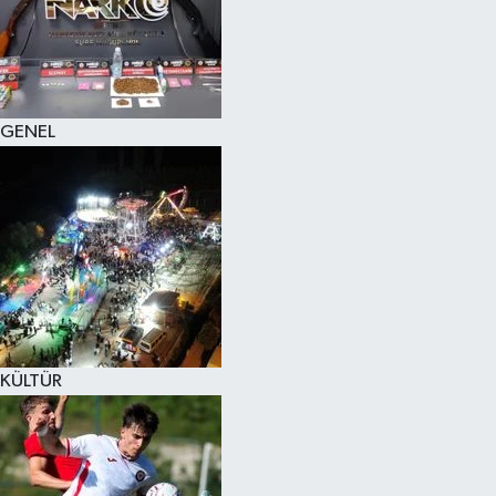
KÜLTÜR SANAT
MAGAZİN
GENEL
SAĞLIK
SİYASET
SPOR
TEKNOLOJİ
VİZYONDAKİLER
KÜLTÜR
YAŞAM