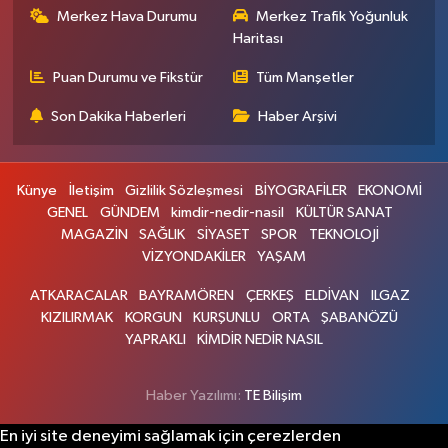
Merkez Hava Durumu
Merkez Trafik Yoğunluk
Haritası
Puan Durumu ve Fikstür
Tüm Manşetler
Son Dakika Haberleri
Haber Arşivi
Künye
İletişim
Gizlilik Sözleşmesi
BİYOGRAFİLER
EKONOMİ
GENEL
GÜNDEM
kimdir-nedir-nasil
KÜLTÜR SANAT
MAGAZİN
SAĞLIK
SİYASET
SPOR
TEKNOLOJİ
VİZYONDAKİLER
YAŞAM
ATKARACALAR
BAYRAMÖREN
ÇERKEŞ
ELDİVAN
ILGAZ
KIZILIRMAK
KORGUN
KURŞUNLU
ORTA
ŞABANÖZÜ
YAPRAKLI
KİMDİR NEDİR NASIL
Haber Yazılımı:
TE Bilişim
En iyi site deneyimi sağlamak için çerezlerden