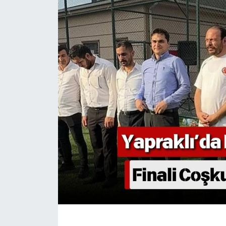
KÜLTÜR SANAT
MAGAZİN
SAĞLIK
SİYASET
SPOR
TEKNOLOJİ
VİZYONDAKİLER
YAŞAM