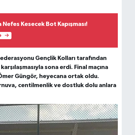
 Nefes Kesecek Bot Kapışması!
e
ederasyonu Gençlik Kolları tarafından
 karşılaşmasıyla sona erdi. Final maçına
 Ömer Güngör, heyecana ortak oldu.
rnuva, centilmenlik ve dostluk dolu anlara