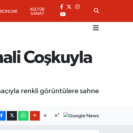
KÜLTÜR
EKONOMİ
SANAT
nali Coşkuyla
açıyla renkli görüntülere sahne
-
+
A
A