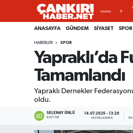
ANASAYFA
Künye
Merkez Hava Durumu
ANASAYFA
GÜNDEM
SİYASET
SPOR
GÜNDEM
İletişim
Merkez Trafik Yoğunluk Haritası
HABERLER
SPOR
Yapraklı’da F
SİYASET
Gizlilik Sözleşmesi
Süper Lig Puan Durumu ve Fikstür
SPOR
BİYOGRAFİLER
Tüm Manşetler
Tamamlandı
EKONOMİ
EKONOMİ
Son Dakika Haberleri
Yapraklı Dernekler Federasyonu
EĞİTİM
GENEL
Haber Arşivi
oldu.
RESMİ İLANLAR
GÜNDEM
SELENAY ÜNLÜ
14.07.2025 - 13:20
EDITÖR
YAYINLANMA
PA
kimdir-nedir-nasil