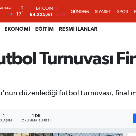
DOLAR
GÜNDEM
SİYASET
SPOR
°
17
47,7143
0.16
EURO
55,0317
-0.02
EKONOMİ
EĞİTİM
RESMİ İLANLAR
STERLİN
64,2463
0.07
GRAM ALTIN
utbol Turnuvası Fi
6510.40
0.45
BİST100
13.799
70
BITCOIN
64.225,61
-0.63
’nun düzenlediği futbol turnuvası, final m
1
1 DK
YLAŞIM
OKUNMA SÜRESI