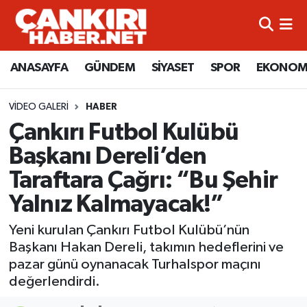
ANASAYFA
Künye
Merkez Hava Durumu
ANASAYFA
GÜNDEM
SİYASET
SPOR
EKONOM
GÜNDEM
İletişim
Merkez Trafik Yoğunluk Haritası
VIDEO GALERI
HABER
SİYASET
Gizlilik Sözleşmesi
Süper Lig Puan Durumu ve Fikstür
Çankırı Futbol Kulübü
Başkanı Dereli’den
SPOR
BİYOGRAFİLER
Tüm Manşetler
Taraftara Çağrı: “Bu Şehir
EKONOMİ
EKONOMİ
Son Dakika Haberleri
Yalnız Kalmayacak!”
EĞİTİM
GENEL
Haber Arşivi
Yeni kurulan Çankırı Futbol Kulübü’nün
Başkanı Hakan Dereli, takımın hedeflerini ve
RESMİ İLANLAR
GÜNDEM
pazar günü oynanacak Turhalspor maçını
değerlendirdi.
kimdir-nedir-nasil