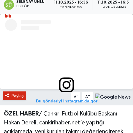
SELENAY ÜNLÜ
11.10.2025 - 16:36
11.10.2025 - 16:57
EDITÖR
YAYINLANMA
GÜNCELLEME
KÜLTÜR SANAT
MAGAZİN
SAĞLIK
SİYASET
SPOR
TEKNOLOJİ
Paylaş
-
+
A
A
Bu gönderiyi Instagram'da gör
VİZYONDAKİLER
ÖZEL HABER/
Çankırı Futbol Kulübü Başkanı
YAŞAM
Hakan Dereli, cankirihaber.net’e yaptığı
açıklamada, yeni kurulan takımı değerlendirerek