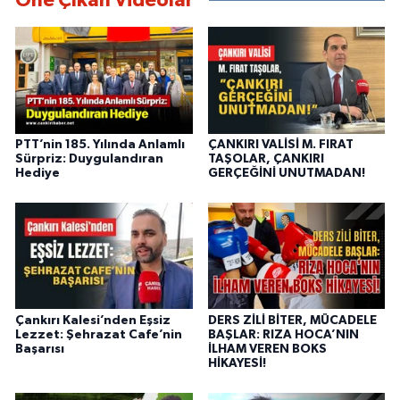
Öne Çıkan Videolar
PTT’nin 185. Yılında Anlamlı
ÇANKIRI VALİSİ M. FIRAT
Sürpriz: Duygulandıran
TAŞOLAR, ÇANKIRI
Hediye
GERÇEĞİNİ UNUTMADAN!
Çankırı Kalesi’nden Eşsiz
DERS ZİLİ BİTER, MÜCADELE
Lezzet: Şehrazat Cafe’nin
BAŞLAR: RIZA HOCA’NIN
Başarısı
İLHAM VEREN BOKS
HİKAYESİ!