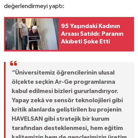
değerlendirmeyi yaptı:
95 Yaşındaki Kadının
Arsası Satıldı: Paranın
Akıbeti Şoke Etti
“Üniversitemiz öğrencilerinin ulusal
ölçekte seçkin Ar-Ge programlarına
kabul edilmesi bizleri gururlandırıyor.
Yapay zekâ ve sensör teknolojileri gibi
kritik alanlarda geliştirilen bu projenin
HAVELSAN gibi stratejik bir kurum
tarafından desteklenmesi, hem eğitim
kalitemizin hem de gençlerimizin üretim