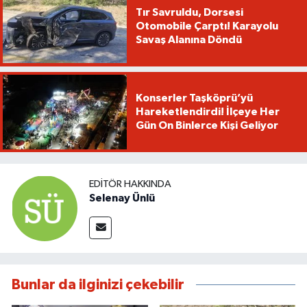
Tır Savruldu, Dorsesi
Otomobile Çarptı! Karayolu
Savaş Alanına Döndü
Konserler Taşköprü’yü
Hareketlendirdi! İlçeye Her
Gün On Binlerce Kişi Geliyor
EDITÖR HAKKINDA
Selenay Ünlü
Bunlar da ilginizi çekebilir