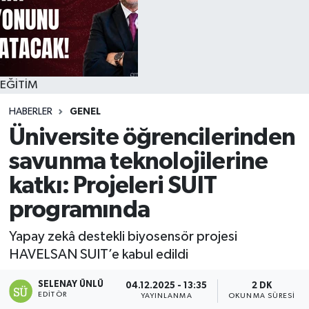
EĞİTİM
HABERLER
GENEL
Üniversite öğrencilerinden
savunma teknolojilerine
katkı: Projeleri SUIT
programında
Yapay zekâ destekli biyosensör projesi
HAVELSAN SUIT’e kabul edildi
SELENAY ÜNLÜ
04.12.2025 - 13:35
2 DK
EDITÖR
YAYINLANMA
OKUNMA SÜRESI