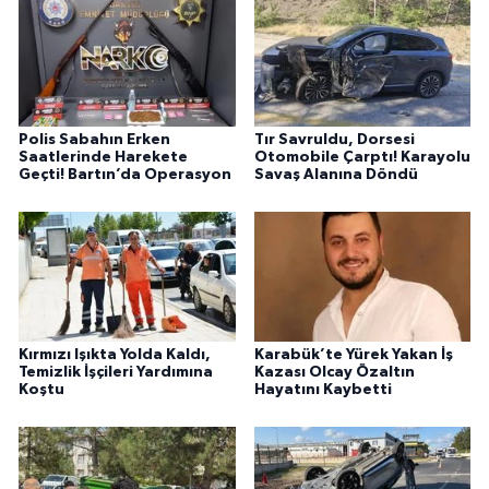
Polis Sabahın Erken
Tır Savruldu, Dorsesi
Saatlerinde Harekete
Otomobile Çarptı! Karayolu
Geçti! Bartın’da Operasyon
Savaş Alanına Döndü
Kırmızı Işıkta Yolda Kaldı,
Karabük’te Yürek Yakan İş
Temizlik İşçileri Yardımına
Kazası Olcay Özaltın
Koştu
Hayatını Kaybetti