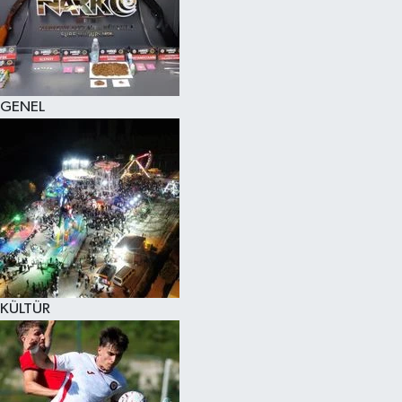
KÜLTÜR SANAT
MAGAZİN
GENEL
SAĞLIK
SİYASET
SPOR
TEKNOLOJİ
VİZYONDAKİLER
KÜLTÜR
YAŞAM