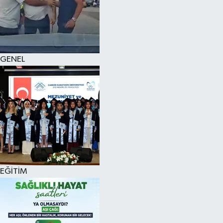
KÜLTÜR SANAT
MAGAZİN
GENEL
SAĞLIK
SİYASET
SPOR
TEKNOLOJİ
VİZYONDAKİLER
EĞİTİM
YAŞAM