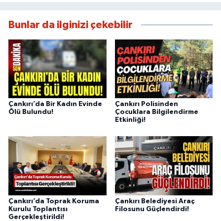
Bunlar da ilginizi çekebilir
Çankırı’da Bir Kadın Evinde
Çankırı Polisinden
Ölü Bulundu!
Çocuklara Bilgilendirme
Etkinliği!
Çankırı’da Toprak Koruma
Çankırı Belediyesi Araç
Kurulu Toplantısı
Filosunu Güçlendirdi!
Gerçekleştirildi!