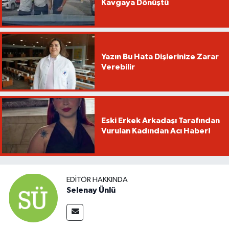
Kavgaya Dönüştü
Yazın Bu Hata Dişlerinize Zarar
Verebilir
Eski Erkek Arkadaşı Tarafından
Vurulan Kadından Acı Haber!
EDITÖR HAKKINDA
Selenay Ünlü