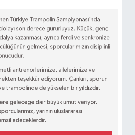
enen Türkiye Trampolin Şampiyonası’nda
 dolayı son derece gururluyuz. Küçük, genç
adalya kazanması, ayrıca ferdi ve senkronize
ncülüğünün gelmesi, sporcularımızın disiplinli
sonucudur.
etli antrenörlerimize, ailelerimize ve
ürekten teşekkür ediyorum. Çankırı, sporun
ve trampolinde de yükselen bir yıldızdır.
zlere geleceğe dair büyük umut veriyor.
porcularımız, yarının uluslararası
emsil edeceklerdir.