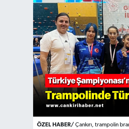
KÜLTÜR SANAT
MAGAZİN
SAĞLIK
SİYASET
SPOR
TEKNOLOJİ
VİZYONDAKİLER
YAŞAM
ÖZEL HABER/
Çankırı, trampolin bra