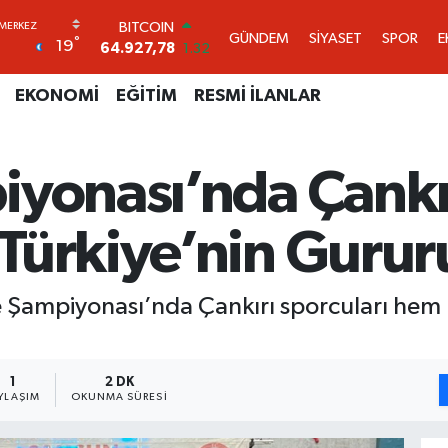
DOLAR
GÜNDEM
SİYASET
SPOR
E
°
19
47,5894
0.08
EURO
55,0398
-0.02
EKONOMİ
EĞİTİM
RESMİ İLANLAR
STERLİN
64,1581
0.16
GRAM ALTIN
iyonası’nda Çankır
6508.83
4.44
BİST100
13.703
11
Türkiye’nin Gurur
BITCOIN
64.927,78
1.32
Şampiyonası’nda Çankırı sporcuları hem 
1
2 DK
YLAŞIM
OKUNMA SÜRESI