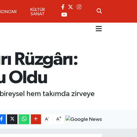
KÜLTÜR
KONOMİ
SANAT
ı Rüzgârı:
u Oldu
bireysel hem takımda zirveye
-
+
A
A