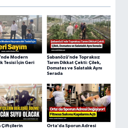
’nde Modern
Şabanözü’nde Topraksız
k Tesisi İçin Geri
Tarım Dikkat Çekti: Çilek,
Domates ve Salatalık Aynı
Serada
 Çiftçilerin
Orta’da Sporun Adresi