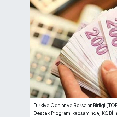
KÜLTÜR SANAT
MAGAZİN
SAĞLIK
SİYASET
SPOR
TEKNOLOJİ
VİZYONDAKİLER
YAŞAM
Türkiye Odalar ve Borsalar Birliği (
Destek Programı kapsamında, KOBİ’le