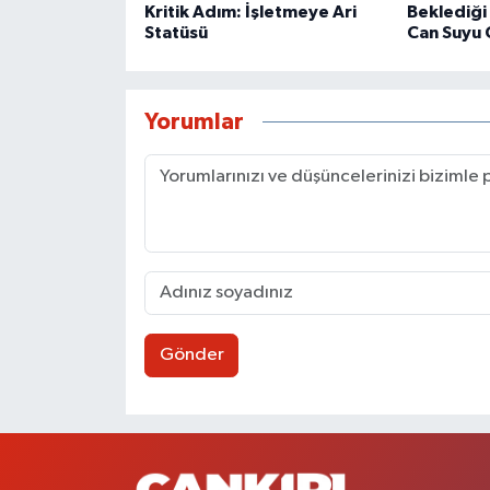
Kritik Adım: İşletmeye Ari
Beklediği
Statüsü
Can Suyu 
Yorumlar
Gönder