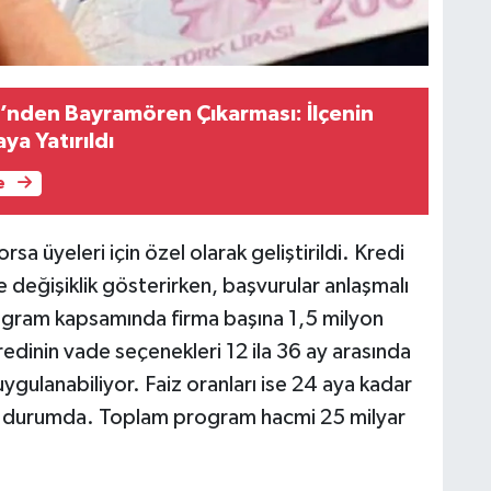
i’nden Bayramören Çıkarması: İlçenin
ya Yatırıldı
e
a üyeleri için özel olarak geliştirildi. Kredi
e değişiklik gösterirken, başvurular anlaşmalı
Program kapsamında firma başına 1,5 milyon
redinin vade seçenekleri 12 ila 36 ay arasında
gulanabiliyor. Faiz oranları ise 24 aya kadar
iş durumda. Toplam program hacmi 25 milyar