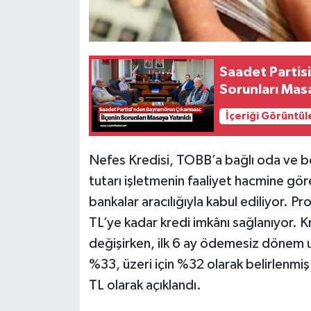
Saadet Partis
Sorunları Masa
İçeriği Görüntül
Nefes Kredisi, TOBB’a bağlı oda ve bors
tutarı işletmenin faaliyet hacmine gör
bankalar aracılığıyla kabul ediliyor. 
TL’ye kadar kredi imkânı sağlanıyor. K
değişirken, ilk 6 ay ödemesiz dönem uy
%33, üzeri için %32 olarak belirlenm
TL olarak açıklandı.