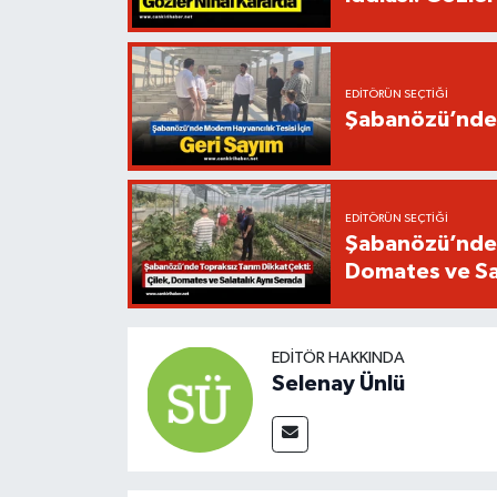
EDITÖRÜN SEÇTIĞI
Şabanözü’nde M
EDITÖRÜN SEÇTIĞI
Şabanözü’nde T
Domates ve Sal
EDITÖR HAKKINDA
Selenay Ünlü