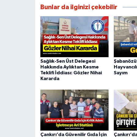
Bunlar da ilginizi çekebilir
Sağlık-Sen Üst Delegesi
Şabanözü
Hakkında Aylıktan Kesme
Hayvancılı
Teklifi İddiası: Gözler Nihai
Sayım
Kararda
Çankırı’da Güvenilir Gıda İçin
Çankırı’da