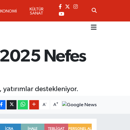
KÜLTÜR
EKONOMİ
SANAT
 2025 Nefes
r, yatırımlar destekleniyor.
-
+
A
A