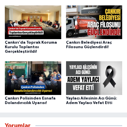
Çankırı’da Toprak Koruma
Çankırı Belediyesi Araç
Kurulu Toplantısı
Filosunu Güçlendirdi!
Gerçekleştirildi!
Çankırı Polisinden Esnafa
Yaylacı Ailesinin Acı Günü:
Dolandırıcılık Uyarısı!
Adem Yaylacı Vefat Etti
Yorumlar