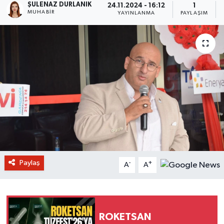
ŞULENAZ DURLANIK
24.11.2024 - 16:12
1
MUHABIR
YAYINLANMA
PAYLAŞIM
Paylaş
-
+
A
A
ROKETSAN