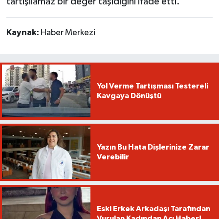
tartışılamaz bir değer taşıdığını ifade etti.
Kaynak:
Haber Merkezi
Yol Verme Tartışması Testereli
Kavgaya Dönüştü
Yazın Bu Hata Dişlerinize Zarar
Verebilir
Eski Erkek Arkadaşı Tarafından
Vurulan Kadından Acı Haber!