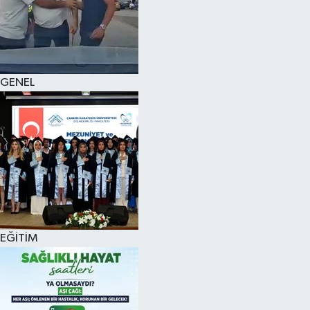
KÜLTÜR SANAT
MAGAZİN
GENEL
SAĞLIK
SİYASET
SPOR
TEKNOLOJİ
VİZYONDAKİLER
EĞİTİM
YAŞAM