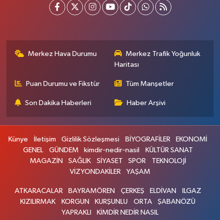
Merkez Hava Durumu
Merkez Trafik Yoğunluk
Haritası
Puan Durumu ve Fikstür
Tüm Manşetler
Son Dakika Haberleri
Haber Arşivi
Künye
İletişim
Gizlilik Sözleşmesi
BİYOGRAFİLER
EKONOMİ
GENEL
GÜNDEM
kimdir-nedir-nasil
KÜLTÜR SANAT
MAGAZİN
SAĞLIK
SİYASET
SPOR
TEKNOLOJİ
VİZYONDAKİLER
YAŞAM
ATKARACALAR
BAYRAMÖREN
ÇERKEŞ
ELDİVAN
ILGAZ
KIZILIRMAK
KORGUN
KURŞUNLU
ORTA
ŞABANÖZÜ
YAPRAKLI
KİMDİR NEDİR NASIL