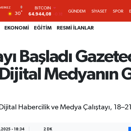
DOLAR
GÜNDEM
SİYASET
SPOR
°
30
47,7436
0.18
EURO
55,2510
0.32
EKONOMİ
EĞİTİM
RESMİ İLANLAR
STERLİN
64,4811
0.38
GRAM ALTIN
yı Başladı Gazetec
6660.55
0.03
BİST100
13.779
-14
 Dijital Medyanın 
BITCOIN
64.944,08
-0.18
ital Habercilik ve Medya Çalıştayı, 18–21 
.2025 - 18:34
2 DK