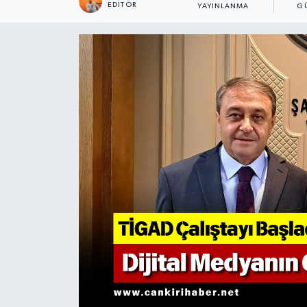
EDITÖR
YAYINLANMA
G
KÜLTÜR SANAT
MAGAZİN
SAĞLIK
SİYASET
SPOR
TEKNOLOJİ
VİZYONDAKİLER
YAŞAM