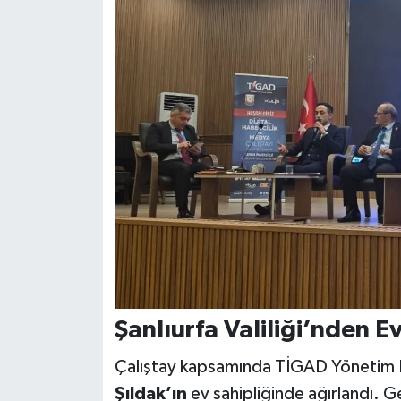
Şanlıurfa Valiliği’nden Ev
Çalıştay kapsamında TİGAD Yönetim K
Şıldak’ın
ev sahipliğinde ağırlandı. Ge