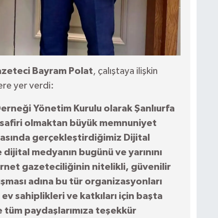
zeteci Bayram Polat
, çalıştaya ilişkin
re yer verdi:
Derneği Yönetim Kurulu olarak Şanlıurfa
misafiri olmaktan büyük memnuniyet
rasında gerçekleştirdiğimiz Dijital
e dijital medyanın bugünü ve yarınını
rnet gazeteciliğinin nitelikli, güvenilir
vuşması adına bu tür organizasyonları
 sahiplikleri ve katkıları için başta
re tüm paydaşlarımıza teşekkür