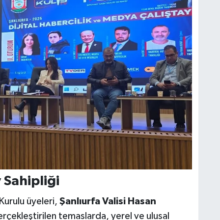
 Sahipliği
urulu üyeleri,
Şanlıurfa Valisi Hasan
rçekleştirilen temaslarda, yerel ve ulusal