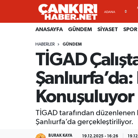
ANASAYFA
Künye
Merkez Hava Durumu
ANASAYFA
GÜNDEM
SİYASET
SPOR
GÜNDEM
İletişim
Merkez Trafik Yoğunluk Haritası
HABERLER
GÜNDEM
TİGAD Çalışta
SİYASET
Gizlilik Sözleşmesi
Süper Lig Puan Durumu ve Fikstür
SPOR
BİYOGRAFİLER
Tüm Manşetler
Şanlıurfa’da:
EKONOMİ
EKONOMİ
Son Dakika Haberleri
Konuşuluyor
EĞİTİM
GENEL
Haber Arşivi
TİGAD tarafından düzenlenen Dij
RESMİ İLANLAR
GÜNDEM
Şanlıurfa’da gerçekleştiriliyor.
kimdir-nedir-nasil
BURAK KAYA
19.12.2025 - 16:26
19.12