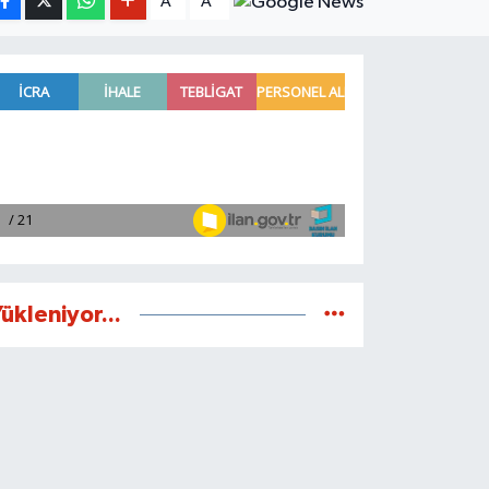
A
A
ükleniyor...