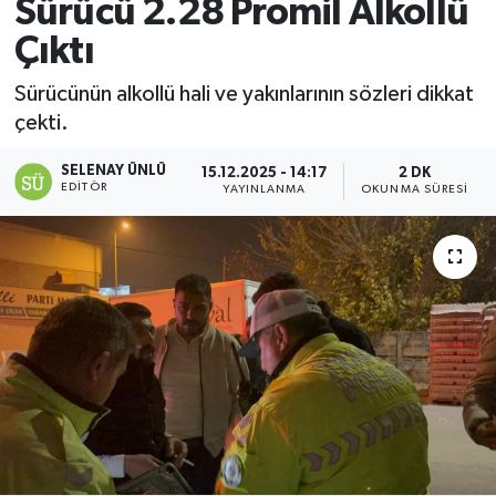
Sürücü 2.28 Promil Alkollü
Çıktı
Sürücünün alkollü hali ve yakınlarının sözleri dikkat
çekti.
SELENAY ÜNLÜ
15.12.2025 - 14:17
2 DK
EDITÖR
YAYINLANMA
OKUNMA SÜRESI