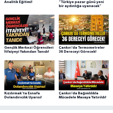
Analitik Eğitimi!
“Türkiye pazar günü yeni
bir aydınlığa uyanacak”
Gençlik Merkezi Öğrencileri
Çankırı’da Termometreler
İtfaiyeyi Yakından Tanıdı!
36 Dereceyi Görecek!
Kızılırmak’ta Esnafa
Çankırı’da Bağımlılıkla
Dolandırıcılık Uyarısı!
Mücadele Masaya Yatırıldı!