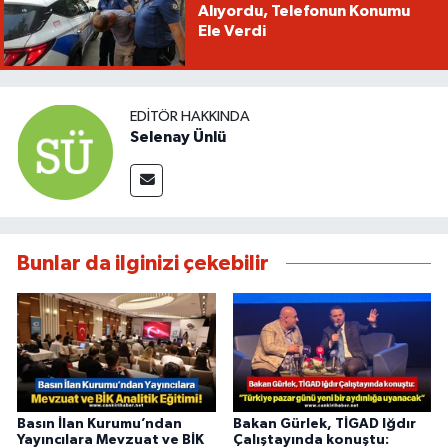
Alıyordu, Telefonun Konumu
Ele Verdi
EDITÖR HAKKINDA
Selenay Ünlü
Bunlar da ilginizi çekebilir
Basın İlan Kurumu’ndan
Bakan Gürlek, TİGAD Iğdır
Yayıncılara Mevzuat ve BİK
Çalıştayında konuştu: