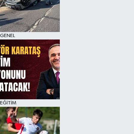
KÜLTÜR SANAT
MAGAZİN
GENEL
SAĞLIK
SİYASET
SPOR
TEKNOLOJİ
VİZYONDAKİLER
EĞİTİM
YAŞAM