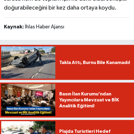
doğurabileceğini bir kez daha ortaya koydu.
Kaynak:
İhlas Haber Ajansı
Takla Attı, Burnu Bile Kanamadı!
Basın İlan Kurumu’ndan
Yayıncılara Mevzuat ve BİK
Analitik Eğitimi!
Plajda Turistleri Hedef