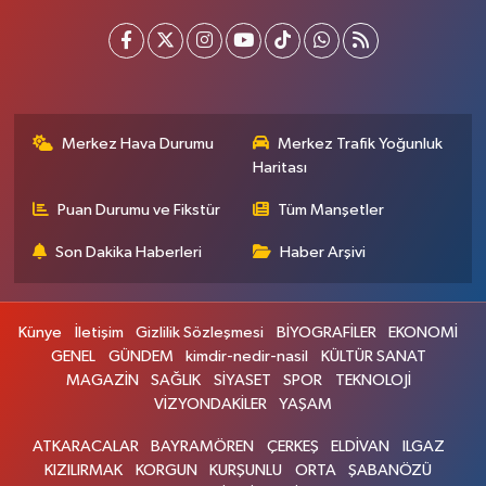
Merkez Hava Durumu
Merkez Trafik Yoğunluk
Haritası
Puan Durumu ve Fikstür
Tüm Manşetler
Son Dakika Haberleri
Haber Arşivi
Künye
İletişim
Gizlilik Sözleşmesi
BİYOGRAFİLER
EKONOMİ
GENEL
GÜNDEM
kimdir-nedir-nasil
KÜLTÜR SANAT
MAGAZİN
SAĞLIK
SİYASET
SPOR
TEKNOLOJİ
VİZYONDAKİLER
YAŞAM
ATKARACALAR
BAYRAMÖREN
ÇERKEŞ
ELDİVAN
ILGAZ
KIZILIRMAK
KORGUN
KURŞUNLU
ORTA
ŞABANÖZÜ