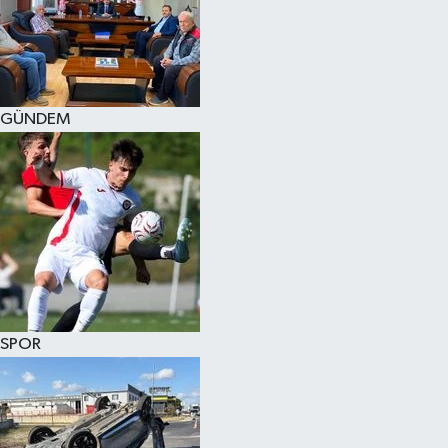
KÜLTÜR SANAT
MAGAZİN
GÜNDEM
SAĞLIK
SİYASET
SPOR
TEKNOLOJİ
VİZYONDAKİLER
SPOR
YAŞAM