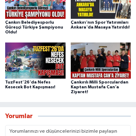
Çankırı Belediyesporlu
Çankırı'nın Spor Yatırımları
Güreşçi Türkiye Şampiyonu
Ankara'da Masaya Yatırıldı!
Oldu!
TuzFest’26'da Nefes
Çankırılı Milli Sporculardan
Kesecek Bot Kapışması!
Kaptan Mustafa Can’a
Ziyaret!
Yorumlar