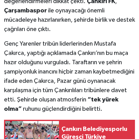
değerlendirmeleri dikkat çekti.
Çankırı FK
,
Çarşambaspor
ile oynayacağı önemli
mücadeleye hazırlanırken, şehirde birlik ve destek
Çankırı Haber Net (@cankirihabernet)'in paylaştığı bir gönderi
çağrıları öne çıktı.
Genç Yarenler tribün liderlerinden Mustafa
Çakırca, yaptığı açıklamada Çankırı’nın bu maça
hazır olduğunu vurguladı. Taraftarın ve şehrin
şampiyonluk inancını hiçbir zaman kaybetmediğini
ifade eden Çakırca, Pazar günü oynanacak
karşılaşma için tüm Çankırılıları tribünlere davet
etti. Şehirde oluşan atmosferin
“tek yürek
olma”
ruhunu güçlendirdiğini belirtti.
Çankırı Belediyesporlu
Güreşçi Türkiye