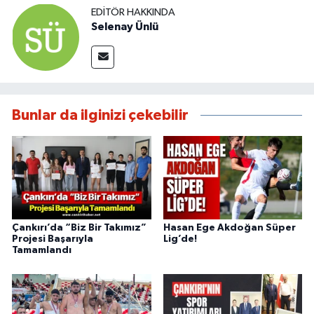
EDITÖR HAKKINDA
Selenay Ünlü
Bunlar da ilginizi çekebilir
Çankırı’da “Biz Bir Takımız”
Hasan Ege Akdoğan Süper
Projesi Başarıyla
Lig’de!
Tamamlandı