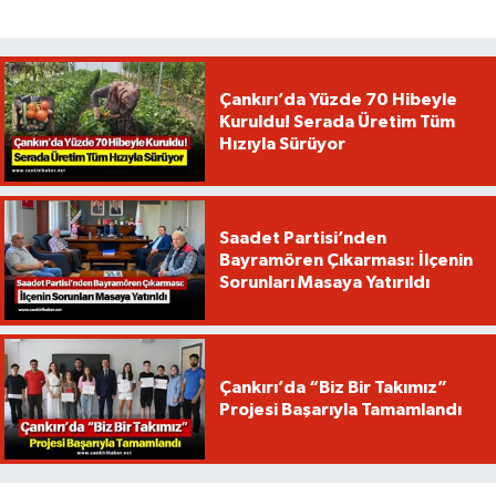
Çankırı’da Yüzde 70 Hibeyle
Kuruldu! Serada Üretim Tüm
Hızıyla Sürüyor
Saadet Partisi’nden
Bayramören Çıkarması: İlçenin
Sorunları Masaya Yatırıldı
Çankırı’da “Biz Bir Takımız”
Projesi Başarıyla Tamamlandı