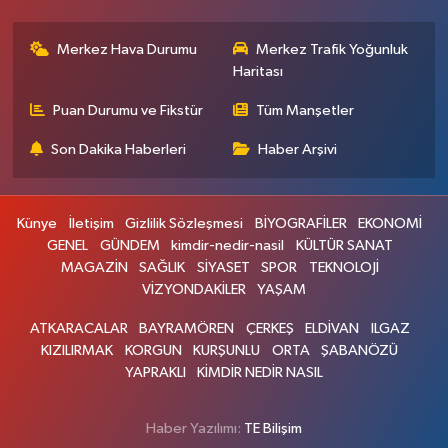
Merkez Hava Durumu
Merkez Trafik Yoğunluk
Haritası
Puan Durumu ve Fikstür
Tüm Manşetler
Son Dakika Haberleri
Haber Arşivi
Künye
İletişim
Gizlilik Sözleşmesi
BİYOGRAFİLER
EKONOMİ
GENEL
GÜNDEM
kimdir-nedir-nasil
KÜLTÜR SANAT
MAGAZİN
SAĞLIK
SİYASET
SPOR
TEKNOLOJİ
VİZYONDAKİLER
YAŞAM
ATKARACALAR
BAYRAMÖREN
ÇERKEŞ
ELDİVAN
ILGAZ
KIZILIRMAK
KORGUN
KURŞUNLU
ORTA
ŞABANÖZÜ
YAPRAKLI
KİMDİR NEDİR NASIL
Haber Yazılımı:
TE Bilişim