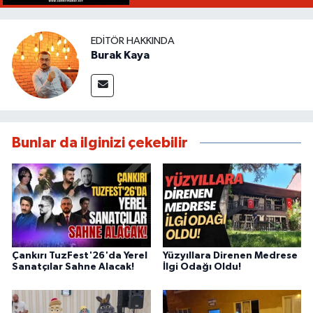
EDITÖR HAKKINDA
Burak Kaya
Bunlar da ilginizi çekebilir
Çankırı TuzFest'26'da Yerel
Yüzyıllara Direnen Medrese
Sanatçılar Sahne Alacak!
İlgi Odağı Oldu!