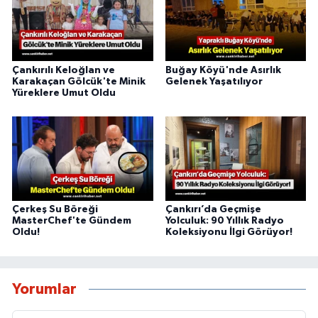
Çankırılı Keloğlan ve
Buğay Köyü'nde Asırlık
Karakaçan Gölcük'te Minik
Gelenek Yaşatılıyor
Yüreklere Umut Oldu
Çerkeş Su Böreği
Çankırı’da Geçmişe
MasterChef'te Gündem
Yolculuk: 90 Yıllık Radyo
Oldu!
Koleksiyonu İlgi Görüyor!
Yorumlar