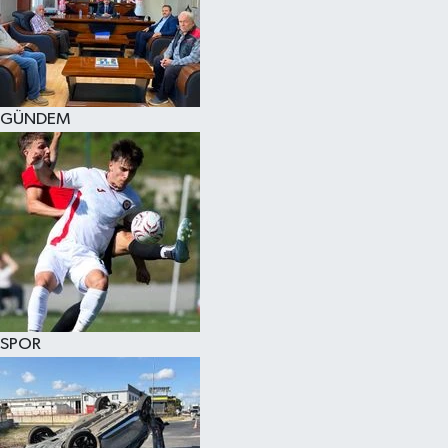
KÜLTÜR SANAT
MAGAZİN
GÜNDEM
SAĞLIK
SİYASET
SPOR
TEKNOLOJİ
VİZYONDAKİLER
SPOR
YAŞAM