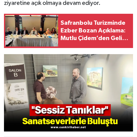
ziyaretine açık olmaya devam ediyor.
Safranbolu Turizminde
Ezber Bozan Açıklama:
Mutlu Çidem’den Gelir
Vurgusu