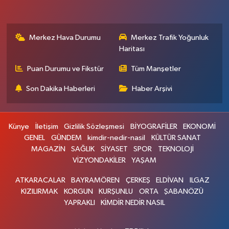
Merkez Hava Durumu
Merkez Trafik Yoğunluk
Haritası
Puan Durumu ve Fikstür
Tüm Manşetler
Son Dakika Haberleri
Haber Arşivi
Künye
İletişim
Gizlilik Sözleşmesi
BİYOGRAFİLER
EKONOMİ
GENEL
GÜNDEM
kimdir-nedir-nasil
KÜLTÜR SANAT
MAGAZİN
SAĞLIK
SİYASET
SPOR
TEKNOLOJİ
VİZYONDAKİLER
YAŞAM
ATKARACALAR
BAYRAMÖREN
ÇERKEŞ
ELDİVAN
ILGAZ
KIZILIRMAK
KORGUN
KURŞUNLU
ORTA
ŞABANÖZÜ
YAPRAKLI
KİMDİR NEDİR NASIL