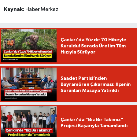
Kaynak:
Haber Merkezi
Çankırı’da Yüzde 70 Hibeyle
Kuruldu! Serada Üretim Tüm
Hızıyla Sürüyor
Saadet Partisi’nden
Bayramören Çıkarması: İlçenin
Sorunları Masaya Yatırıldı
Çankırı’da “Biz Bir Takımız”
Projesi Başarıyla Tamamlandı