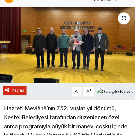
YAYINLANMA
O
Paylaş
-
+
A
A
Hazreti Mevlânâ’nın 752. vuslat yıl dönümü,
Kestel Belediyesi tarafından düzenlenen özel
anma programıyla büyük bir manevi coşku içinde