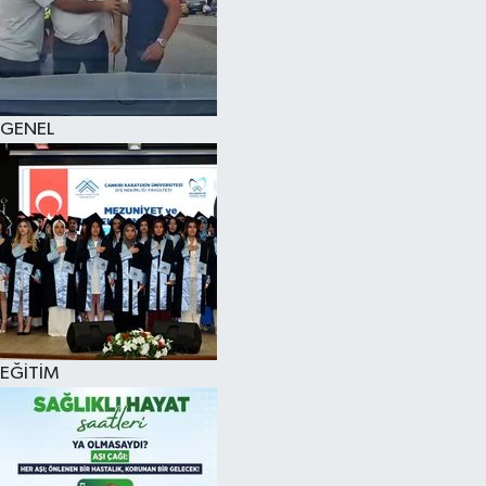
KÜLTÜR SANAT
MAGAZİN
GENEL
SAĞLIK
SİYASET
SPOR
TEKNOLOJİ
VİZYONDAKİLER
EĞİTİM
YAŞAM