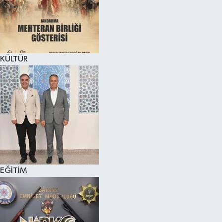
KÜLTÜR SANAT
MAGAZİN
KÜLTÜR
SAĞLIK
SİYASET
SPOR
TEKNOLOJİ
VİZYONDAKİLER
EĞİTİM
YAŞAM