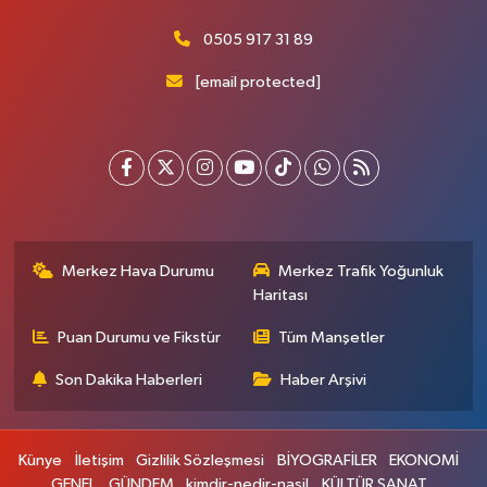
0505 917 31 89
[email protected]
Merkez Hava Durumu
Merkez Trafik Yoğunluk
Haritası
Puan Durumu ve Fikstür
Tüm Manşetler
Son Dakika Haberleri
Haber Arşivi
Künye
İletişim
Gizlilik Sözleşmesi
BİYOGRAFİLER
EKONOMİ
GENEL
GÜNDEM
kimdir-nedir-nasil
KÜLTÜR SANAT