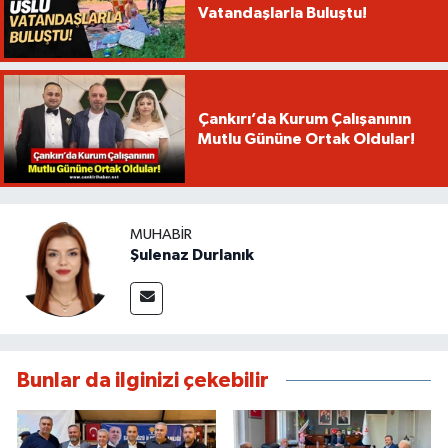
Vatandaşlarla Buluştu!
Çankırı’da Kurum Çalışanının
Mutlu Gününe Ortak Oldular!
MUHABIR
Şulenaz Durlanık
Bunlar da ilginizi çekebilir