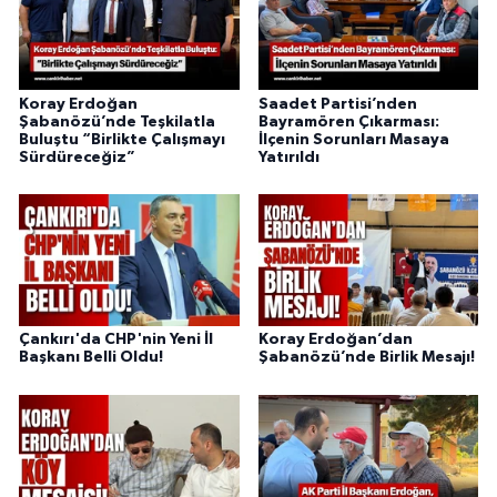
Koray Erdoğan
Saadet Partisi’nden
Şabanözü’nde Teşkilatla
Bayramören Çıkarması:
Buluştu “Birlikte Çalışmayı
İlçenin Sorunları Masaya
Sürdüreceğiz”
Yatırıldı
Çankırı'da CHP'nin Yeni İl
Koray Erdoğan’dan
Başkanı Belli Oldu!
Şabanözü’nde Birlik Mesajı!