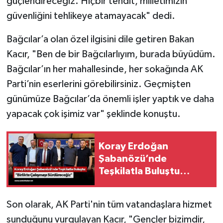
güçlendireceğiz. Hiçbir tehdit, milletimizin
güvenliğini tehlikeye atamayacak" dedi.
Bağcılar’a olan özel ilgisini dile getiren Bakan
Kacır, "Ben de bir Bağcılarlıyım, burada büyüdüm.
Bağcılar’ın her mahallesinde, her sokağında AK
Parti’nin eserlerini görebilirsiniz. Geçmişten
günümüze Bağcılar’da önemli işler yaptık ve daha
yapacak çok işimiz var" şeklinde konuştu.
Koray Erdoğan
Şabanözü’nde
Teşkilatla Buluştu
“Birlikte Çalışmayı
Sürdüreceğiz”
Son olarak, AK Parti'nin tüm vatandaşlara hizmet
sunduğunu vurgulayan Kacır, "Gençler bizimdir,