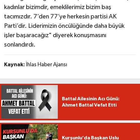
kadınlar bizimdir, emeklilerimiz bizim baş
tacımızdır. 7’den 77’ye herkesin partisi AK
Parti’dir. Liderimizin öncülüğünde daha büyük
işler başaracağız" diyerek konuşmasını
sonlandırdı.
Kaynak:
İhlas Haber Ajansı
Battal Ailesinin Acı Günü:
Ahmet Battal Vefat Etti
Kurşunlu’da Başkan Uslu