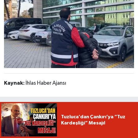
Kaynak:
İhlas Haber Ajansı
Tuzluca’dan Çankırı’ya “Tuz
Kardeşliği” Mesajı!