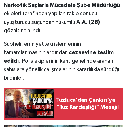
Narkotik Suçlarla Mücadele Şube Müdürlüğü
ekipleri tarafından yapılan takip sonucu,
uyuşturucu suçundan hükümlü
A.A. (28)
gözaltına alındı.
Şüpheli, emniyetteki işlemlerinin
tamamlanmasının ardından
cezaevine teslim
edildi
. Polis ekiplerinin kent genelinde aranan
şahıslara yönelik çalışmalarının kararlılıkla sürdüğü
bildirildi.
Tuzluca’dan Çankırı’ya
“Tuz Kardeşliği” Mesajı!