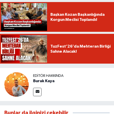
Başkan Kozan Başkanlığında
Korgun Meclisi Toplandı!
TuzFest’26’da Mehteran Birliği
Sahne Alacak!
EDITÖR HAKKINDA
Burak Kaya
Bunlar da ilginizi çekebilir