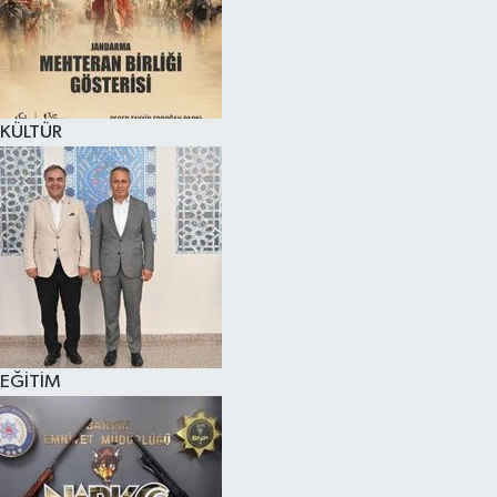
KÜLTÜR SANAT
MAGAZİN
KÜLTÜR
SAĞLIK
SİYASET
SPOR
TEKNOLOJİ
VİZYONDAKİLER
EĞİTİM
YAŞAM