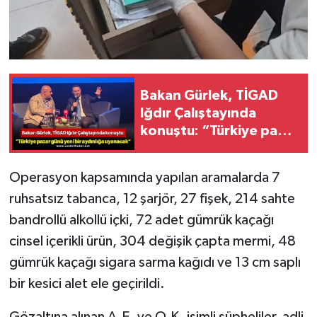
Bakan Gürlek, TİGAD
Iğdır Çalıştayında
konuştu: “Türkiye pazar
günü yeni bir aydınlığa
uyanacak”
Operasyon kapsamında yapılan aramalarda 7
ruhsatsız tabanca, 12 şarjör, 27 fişek, 214 sahte
bandrollü alkollü içki, 72 adet gümrük kaçağı
cinsel içerikli ürün, 304 değişik çapta mermi, 48
gümrük kaçağı sigara sarma kağıdı ve 13 cm saplı
bir kesici alet ele geçirildi.