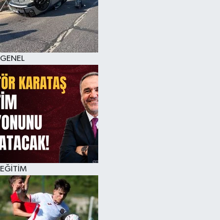
KÜLTÜR SANAT
MAGAZİN
GENEL
SAĞLIK
SİYASET
SPOR
TEKNOLOJİ
VİZYONDAKİLER
EĞİTİM
YAŞAM