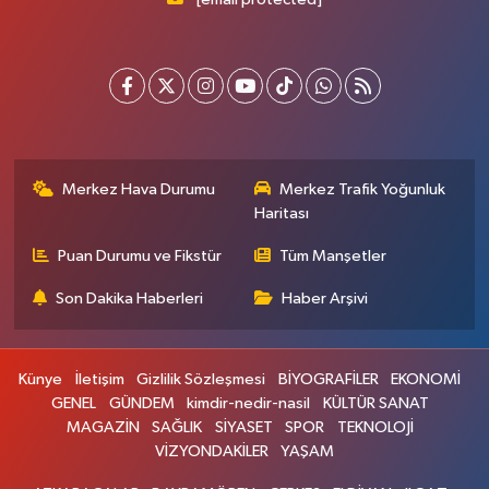
Merkez Hava Durumu
Merkez Trafik Yoğunluk
Haritası
Puan Durumu ve Fikstür
Tüm Manşetler
Son Dakika Haberleri
Haber Arşivi
Künye
İletişim
Gizlilik Sözleşmesi
BİYOGRAFİLER
EKONOMİ
GENEL
GÜNDEM
kimdir-nedir-nasil
KÜLTÜR SANAT
MAGAZİN
SAĞLIK
SİYASET
SPOR
TEKNOLOJİ
VİZYONDAKİLER
YAŞAM