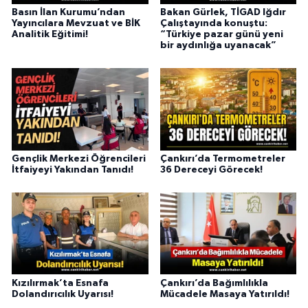
Basın İlan Kurumu’ndan
Bakan Gürlek, TİGAD Iğdır
Yayıncılara Mevzuat ve BİK
Çalıştayında konuştu:
Analitik Eğitimi!
“Türkiye pazar günü yeni
bir aydınlığa uyanacak”
Gençlik Merkezi Öğrencileri
Çankırı’da Termometreler
İtfaiyeyi Yakından Tanıdı!
36 Dereceyi Görecek!
Kızılırmak’ta Esnafa
Çankırı’da Bağımlılıkla
Dolandırıcılık Uyarısı!
Mücadele Masaya Yatırıldı!