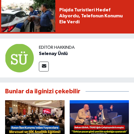
Plajda Turistleri Hedef
Alıyordu, Telefonun Konumu
Ele Verdi
EDITÖR HAKKINDA
Selenay Ünlü
Bunlar da ilginizi çekebilir