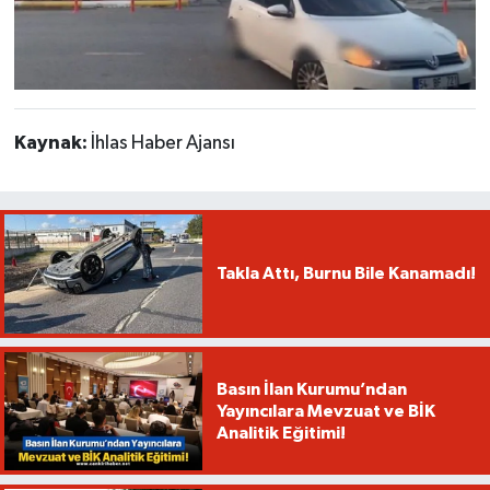
Kaynak:
İhlas Haber Ajansı
Takla Attı, Burnu Bile Kanamadı!
Basın İlan Kurumu’ndan
Yayıncılara Mevzuat ve BİK
Analitik Eğitimi!