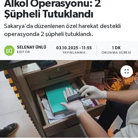
Alkol Operasyonu: 2
Şüpheli Tutuklandı
Sakarya’da düzenlenen özel harekat destekli
operasyonda 2 şüpheli tutuklandı.
SELENAY ÜNLÜ
03.10.2025 - 11:55
1 DK
EDITÖR
YAYINLANMA
OKUNMA SÜRESI