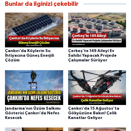
Bunlar da ilginizi çekebilir
Çankırı’da Köylerin Su
Çerkeş’te 149 Aileyi Ev
İhtiyacına Güneş Enerjili
Sahibi Yapacak Projede
Çözüm
Çalışmalar Sürüyor
Jandarma’nın Üzüm Salkımı
Çankırı’da 15 Ağustos’ta
Gösterisi Çankırı’da Nefes
Gökyüzüne Bakın! Çelik
Kesecek
Kanatlar Geliyor