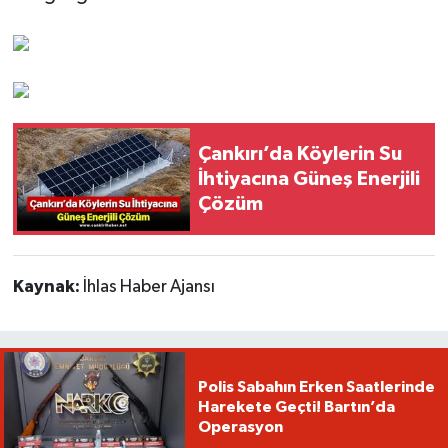
Çankırı’da Köylerin Su
İhtiyacına Güneş Enerjili
Çözüm
Kaynak:
İhlas Haber Ajansı
Polis Sabahın Erken Saatlerinde
Harekete Geçti! Bartın’da
Operasyon