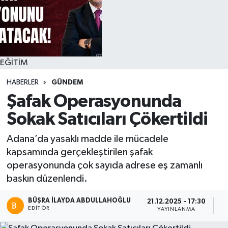
EĞİTİM
HABERLER
GÜNDEM
Şafak Operasyonunda
Sokak Satıcıları Çökertildi
Adana’da yasaklı madde ile mücadele
kapsamında gerçekleştirilen şafak
operasyonunda çok sayıda adrese eş zamanlı
baskın düzenlendi.
BÜŞRA İLAYDA ABDULLAHOĞLU
21.12.2025 - 17:30
EDITÖR
YAYINLANMA
O