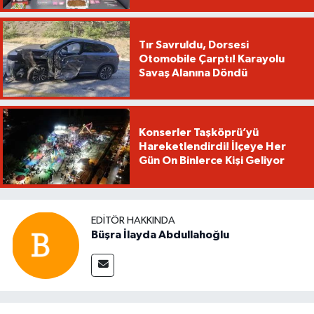
Tır Savruldu, Dorsesi
Otomobile Çarptı! Karayolu
Savaş Alanına Döndü
Konserler Taşköprü’yü
Hareketlendirdi! İlçeye Her
Gün On Binlerce Kişi Geliyor
EDITÖR HAKKINDA
Büşra İlayda Abdullahoğlu