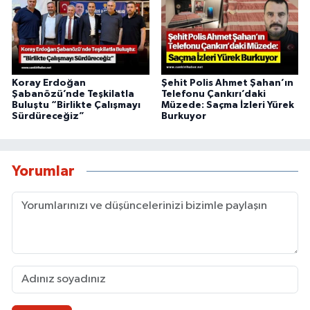
Koray Erdoğan
Şehit Polis Ahmet Şahan’ın
Şabanözü’nde Teşkilatla
Telefonu Çankırı’daki
Buluştu “Birlikte Çalışmayı
Müzede: Saçma İzleri Yürek
Sürdüreceğiz”
Burkuyor
Yorumlar