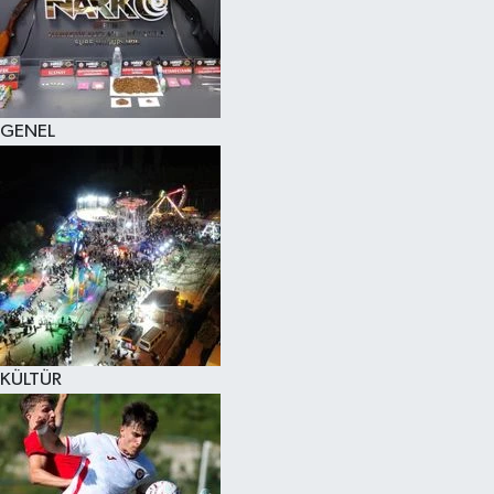
KÜLTÜR SANAT
MAGAZİN
GENEL
SAĞLIK
SİYASET
SPOR
TEKNOLOJİ
VİZYONDAKİLER
KÜLTÜR
YAŞAM