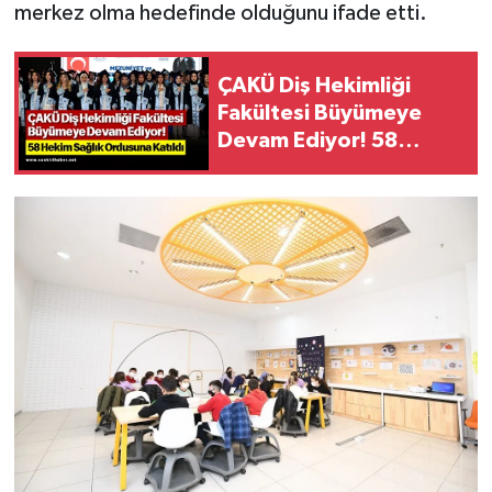
merkez olma hedefinde olduğunu ifade etti.
ÇAKÜ Diş Hekimliği
Fakültesi Büyümeye
Devam Ediyor! 58
Hekim Sağlık Ordusuna
Katıldı