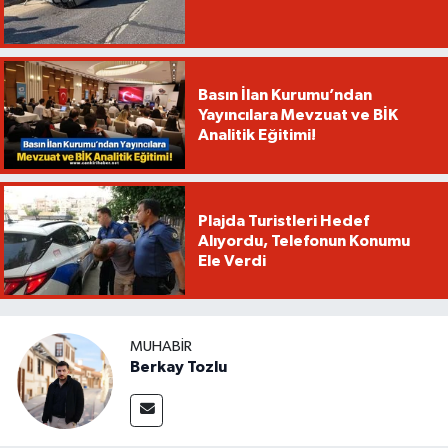
Basın İlan Kurumu’ndan
Yayıncılara Mevzuat ve BİK
Analitik Eğitimi!
Plajda Turistleri Hedef
Alıyordu, Telefonun Konumu
Ele Verdi
MUHABIR
Berkay Tozlu