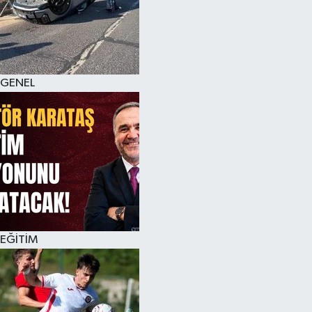
KÜLTÜR SANAT
MAGAZİN
GENEL
SAĞLIK
SİYASET
SPOR
TEKNOLOJİ
VİZYONDAKİLER
EĞİTİM
YAŞAM