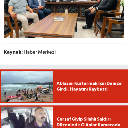
Kaynak:
Haber Merkezi
Ablasını Kurtarmak İçin Denize
Girdi, Hayatını Kaybetti
Çarşaf Giyip Silahlı Saldırı
Düzenledi: O Anlar Kamerada