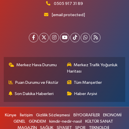
0505 917 31 89
[email protected]
Merkez Hava Durumu
Merkez Trafik Yoğunluk
Haritası
Puan Durumu ve Fikstür
Tüm Manşetler
Son Dakika Haberleri
Haber Arşivi
Künye
İletişim
Gizlilik Sözleşmesi
BİYOGRAFİLER
EKONOMİ
GENEL
GÜNDEM
kimdir-nedir-nasil
KÜLTÜR SANAT
MAGAZİN
SAĞLIK
SİYASET
SPOR
TEKNOLOJİ