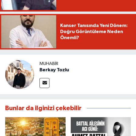
Kanser Tanısında Yeni Dönem:
Doğru Görüntüleme Neden
Önemli?
MUHABIR
Berkay Tozlu
Bunlar da ilginizi çekebilir