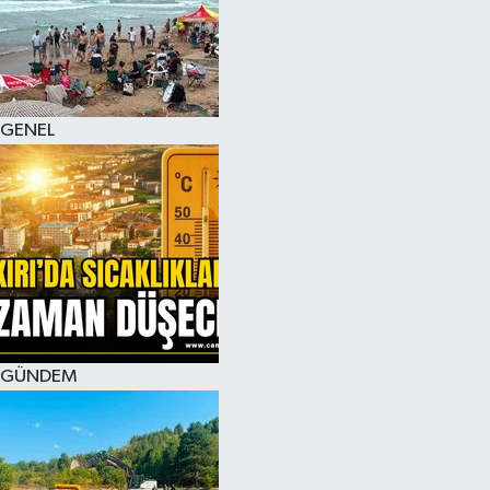
KÜLTÜR SANAT
MAGAZİN
GENEL
SAĞLIK
SİYASET
SPOR
TEKNOLOJİ
VİZYONDAKİLER
GÜNDEM
YAŞAM