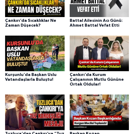
Çankırı’da Sıcaklıklar Ne
Battal Ailesinin Acı Günü:
Zaman Düşecek?
Ahmet Battal Vefat Etti
Kurşunlu’da Başkan Uslu
Çankırı’da Kurum
Vatandaşlarla Buluştu!
Çalışanının Mutlu Gününe
Ortak Oldular!
Tuzluca’dan Çankırı’ya “Tuz
Başkan Kozan