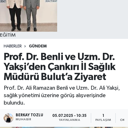
EĞİTİM
HABERLER
GÜNDEM
Prof. Dr. Benli ve Uzm. Dr.
Yakşi’den Çankırı İl Sağlık
Müdürü Bulut’a Ziyaret
Prof. Dr. Ali Ramazan Benli ve Uzm. Dr. Ali Yakşi,
sağlık yönetimi üzerine görüş alışverişinde
bulundu.
BERKAY TOZLU
05.07.2025 - 10:35
1
MUHABIR
YAYINLANMA
PAYLAŞIM
OKU