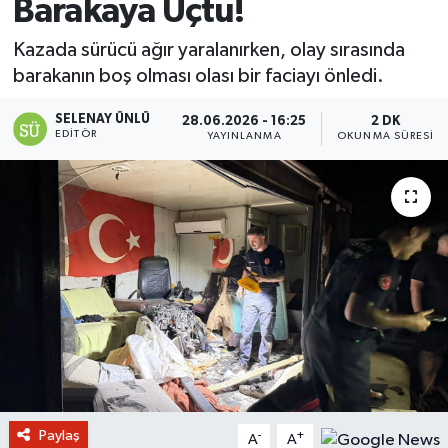
Barakaya Uçtu!
Kazada sürücü ağır yaralanırken, olay sırasında
barakanın boş olması olası bir faciayı önledi.
SELENAY ÜNLÜ
28.06.2026 - 16:25
2 DK
EDITÖR
YAYINLANMA
OKUNMA SÜRESI
Paylaş
-
+
A
A