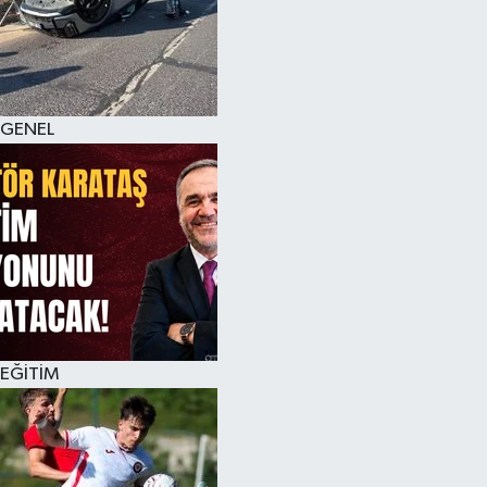
KÜLTÜR SANAT
MAGAZİN
GENEL
SAĞLIK
SİYASET
SPOR
TEKNOLOJİ
VİZYONDAKİLER
EĞİTİM
YAŞAM