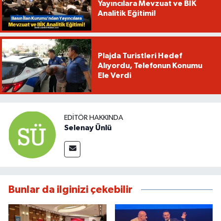
Yayıncılara Mevzuat ve BİK
Analitik Eğitimi!
Plajda Turistleri Hedef
Alıyordu, Telefonun Konumu
Ele Verdi
EDITÖR HAKKINDA
Selenay Ünlü
Bunlar da ilginizi çekebilir