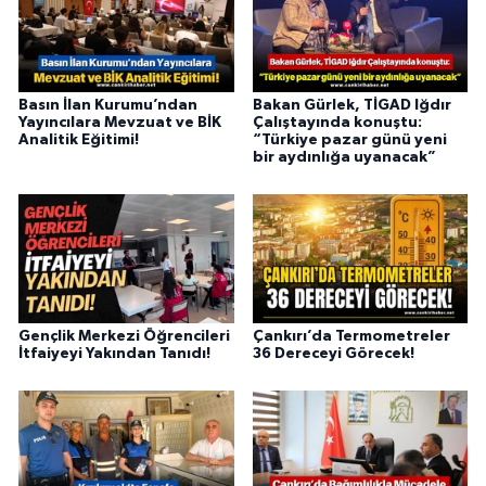
Basın İlan Kurumu’ndan
Bakan Gürlek, TİGAD Iğdır
Yayıncılara Mevzuat ve BİK
Çalıştayında konuştu:
Analitik Eğitimi!
“Türkiye pazar günü yeni
bir aydınlığa uyanacak”
Gençlik Merkezi Öğrencileri
Çankırı’da Termometreler
İtfaiyeyi Yakından Tanıdı!
36 Dereceyi Görecek!