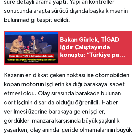
süre detaylı arama yaptı. Yapılan kontroller
sonucunda araçta sürücü dışında başka kimsenin
bulunmadığı tespit edildi.
Bakan Gürlek, TİGAD
Iğdır Çalıştayında
konuştu: “Türkiye pazar
günü yeni bir aydınlığa
uyanacak”
Kazanın en dikkat çeken noktası ise otomobilden
kopan motorun işçilerin kaldığı barakaya isabet
etmesi oldu. Olay sırasında barakada bulunan
dört işçinin dışarıda olduğu öğrenildi. Haber
verilmesi üzerine barakaya gelen işçiler,
gördükleri manzara karşısında büyük şaşkınlık
yaşarken, olay anında içeride olmamalarının büyük