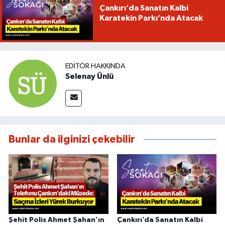
Çankırı’da Sanatın Kalbi
Karatekin Parkı’nda Atacak
EDITÖR HAKKINDA
Selenay Ünlü
Bunlar da ilginizi çekebilir
Şehit Polis Ahmet Şahan’ın
Çankırı’da Sanatın Kalbi