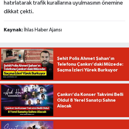
hatırlatarak trafik kurallarına uyulmasının önemine
dikkat çekti.
Kaynak:
İhlas Haber Ajansı
Şehit Polis Ahmet Şahan’ın
Telefonu Çankırı’daki Müzede:
Saçma İzleri Yürek Burkuyor
Çankırı’da Konser Takvimi Belli
Oldu! 8 Yerel Sanatçı Sahne
Alacak