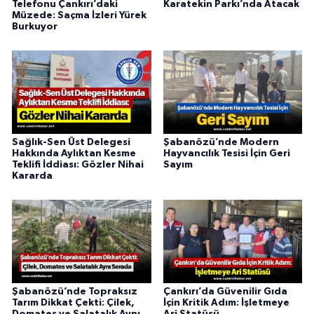
Telefonu Çankırı’daki
Karatekin Parkı’nda Atacak
Müzede: Saçma İzleri Yürek
Burkuyor
Sağlık-Sen Üst Delegesi
Şabanözü’nde Modern
Hakkında Aylıktan Kesme
Hayvancılık Tesisi İçin Geri
Teklifi İddiası: Gözler Nihai
Sayım
Kararda
Şabanözü’nde Topraksız
Çankırı’da Güvenilir Gıda
Tarım Dikkat Çekti: Çilek,
İçin Kritik Adım: İşletmeye