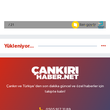
Yükleniyor...
Çankırı ve Türkiye'den son dakika güncel ve özel haberler için
takipte kalın!
0505 917 31 89