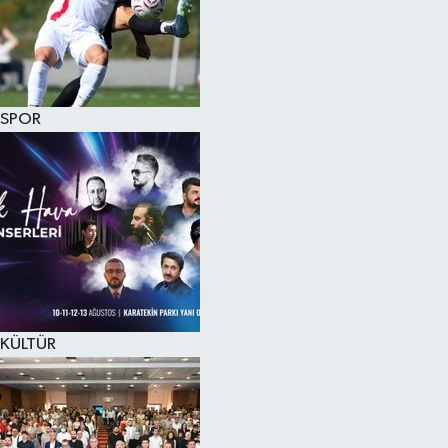
KÜLTÜR SANAT
MAGAZİN
SPOR
SAĞLIK
SİYASET
SPOR
TEKNOLOJİ
VİZYONDAKİLER
KÜLTÜR
YAŞAM