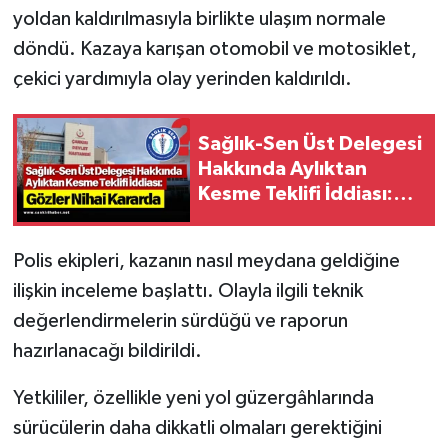
yoldan kaldırılmasıyla birlikte ulaşım normale
döndü. Kazaya karışan otomobil ve motosiklet,
çekici yardımıyla olay yerinden kaldırıldı.
Sağlık-Sen Üst Delegesi
Hakkında Aylıktan
Kesme Teklifi İddiası:
Gözler Nihai Kararda
Polis ekipleri, kazanın nasıl meydana geldiğine
ilişkin inceleme başlattı. Olayla ilgili teknik
değerlendirmelerin sürdüğü ve raporun
hazırlanacağı bildirildi.
Yetkililer, özellikle yeni yol güzergâhlarında
sürücülerin daha dikkatli olmaları gerektiğini