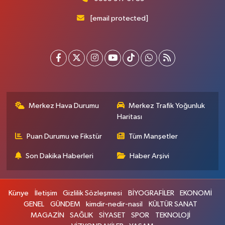
[email protected]
Merkez Hava Durumu
Merkez Trafik Yoğunluk
Haritası
Puan Durumu ve Fikstür
Tüm Manşetler
Son Dakika Haberleri
Haber Arşivi
Künye
İletişim
Gizlilik Sözleşmesi
BİYOGRAFİLER
EKONOMİ
GENEL
GÜNDEM
kimdir-nedir-nasil
KÜLTÜR SANAT
MAGAZİN
SAĞLIK
SİYASET
SPOR
TEKNOLOJİ