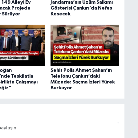
 149 Aileyi Ev
Jandarma’nın Üzüm Salkımı
pacak Projede
Gösterisi Çankırı’da Nefes
r Sürüyor
Kesecek
doğan
Şehit Polis Ahmet Şahan’ın
nde Teşkilatla
Telefonu Çankırı’daki
irlikte Çalışmayı
Müzede: Saçma İzleri Yürek
eğiz”
Burkuyor