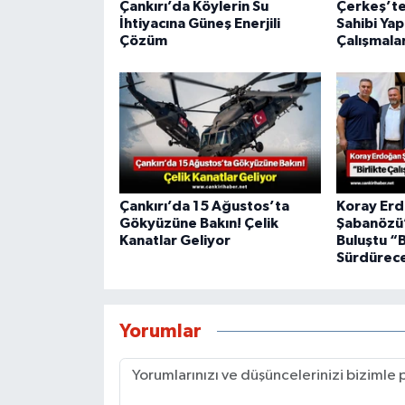
Çankırı’da Köylerin Su
Çerkeş’te
İhtiyacına Güneş Enerjili
Sahibi Ya
Çözüm
Çalışmala
Çankırı’da 15 Ağustos’ta
Koray Er
Gökyüzüne Bakın! Çelik
Şabanözü’
Kanatlar Geliyor
Buluştu “B
Sürdürec
Yorumlar