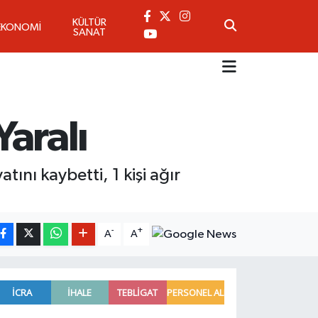
KÜLTÜR
EKONOMİ
SANAT
Yaralı
tını kaybetti, 1 kişi ağır
-
+
A
A