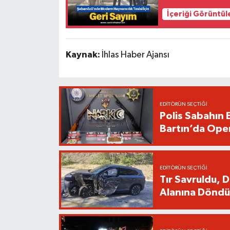
İçeriği Görüntül
Kaynak:
İhlas Haber Ajansı
EDITÖRÜN SEÇTIĞI
Polis Sabahın 
Bartın’da Ope
EDITÖRÜN SEÇTIĞI
Tır Savruldu, 
Alanına Döndü