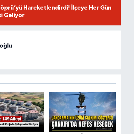
öprü’yü Hareketlendirdi! İlçeye Her Gün
i Geliyor
hoğlu