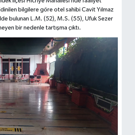
ek ilçesi Hicriye Mahallesi’nde faaliyet
nilen bilgilere göre otel sahibi Cavit Yılmaz
telde bulunan L.M. (52), M.S. (55), Ufuk Sezer
meyen bir nedenle tartışma çıktı.