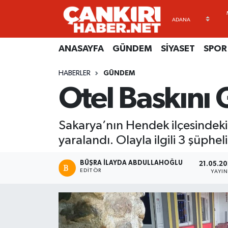
ANASAYFA
Künye
Merkez Hava Durumu
ANASAYFA
GÜNDEM
SİYASET
SPOR
GÜNDEM
İletişim
Merkez Trafik Yoğunluk Haritası
HABERLER
GÜNDEM
Otel Baskını G
SİYASET
Gizlilik Sözleşmesi
Süper Lig Puan Durumu ve Fikstür
SPOR
BİYOGRAFİLER
Tüm Manşetler
Sakarya’nın Hendek ilçesindeki bi
yaralandı. Olayla ilgili 3 şüphel
EKONOMİ
EKONOMİ
Son Dakika Haberleri
BÜŞRA İLAYDA ABDULLAHOĞLU
21.05.20
EĞİTİM
GENEL
Haber Arşivi
EDITÖR
YAYI
RESMİ İLANLAR
GÜNDEM
kimdir-nedir-nasil