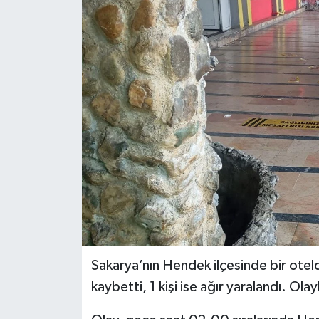
KÜLTÜR SANAT
MAGAZİN
SAĞLIK
SİYASET
SPOR
TEKNOLOJİ
VİZYONDAKİLER
Sakarya’nın Hendek ilçesinde bir otelde
YAŞAM
kaybetti, 1 kişi ise ağır yaralandı. Olayl