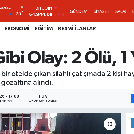
64.944,08
-0.18
DOLAR
GÜNDEM
SİYASET
SPOR
°
25
47,7436
0.18
EURO
55,2510
0.32
EKONOMİ
EĞİTİM
RESMİ İLANLAR
STERLİN
64,4811
0.38
GRAM ALTIN
ibi Olay: 2 Ölü, 1 
6660.55
0.03
BİST100
13.779
-14
r otelde çıkan silahlı çatışmada 2 kişi haya
i gözaltına alındı.
26 - 17:00
1 DK
NLANMA
OKUNMA SÜRESI