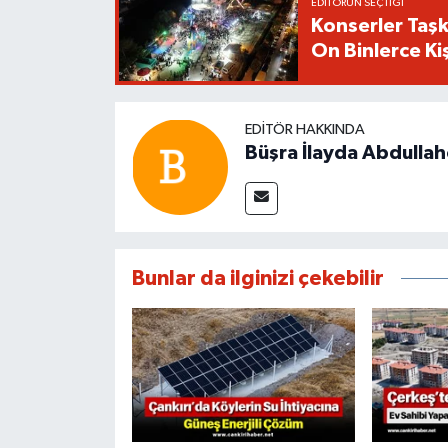
EDITÖRÜN SEÇTIĞI
Konserler Taşk
On Binlerce Kiş
EDITÖR HAKKINDA
Büşra İlayda Abdulla
Bunlar da ilginizi çekebilir