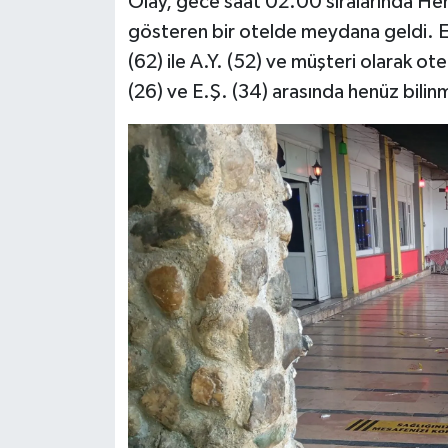
Olay, gece saat 02.00 sıralarında Hend
gösteren bir otelde meydana geldi. Edi
(62) ile A.Y. (52) ve müşteri olarak o
(26) ve E.Ş. (34) arasında henüz bilin