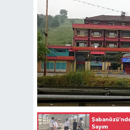
Şabanözü’nde 
Sayım