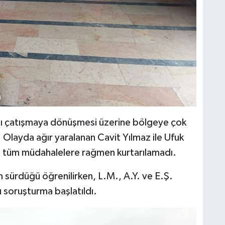
hlı çatışmaya dönüşmesi üzerine bölgeye çok
i. Olayda ağır yaralanan Cavit Yılmaz ile Ufuk
lan tüm müdahalelere rağmen kurtarılamadı.
in sürdüğü öğrenilirken, L.M., A.Y. ve E.Ş.
lı soruşturma başlatıldı.