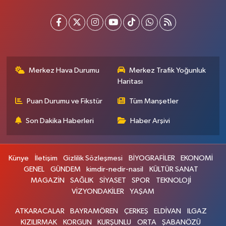
Merkez Hava Durumu
Merkez Trafik Yoğunluk
Haritası
Puan Durumu ve Fikstür
Tüm Manşetler
Son Dakika Haberleri
Haber Arşivi
Künye
İletişim
Gizlilik Sözleşmesi
BİYOGRAFİLER
EKONOMİ
GENEL
GÜNDEM
kimdir-nedir-nasil
KÜLTÜR SANAT
MAGAZİN
SAĞLIK
SİYASET
SPOR
TEKNOLOJİ
VİZYONDAKİLER
YAŞAM
ATKARACALAR
BAYRAMÖREN
ÇERKEŞ
ELDİVAN
ILGAZ
KIZILIRMAK
KORGUN
KURŞUNLU
ORTA
ŞABANÖZÜ