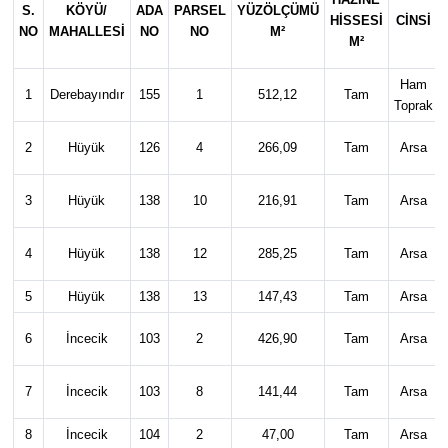
S.
KÖYÜ/
ADA
PARSEL
YÜZÖLÇÜMÜ
HİSSESİ
CİNSİ
NO
MAHALLESİ
NO
NO
M²
KÜLTÜR SANAT
M²
Ham
MAGAZİN
1
Derebayındır
155
1
512,12
Tam
Toprak
SAĞLIK
2
Hüyük
126
4
266,09
Tam
Arsa
SİYASET
3
Hüyük
138
10
216,91
Tam
Arsa
SPOR
4
Hüyük
138
12
285,25
Tam
Arsa
TEKNOLOJİ
5
Hüyük
138
13
147,43
Tam
Arsa
6
İncecik
103
2
426,90
Tam
Arsa
VİZYONDAKİLER
7
İncecik
103
8
141,44
Tam
Arsa
YAŞAM
8
İncecik
104
2
47,00
Tam
Arsa