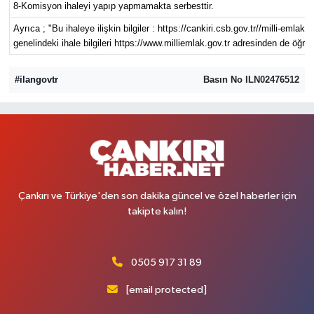
8-Komisyon ihaleyi yapıp yapmamakta serbesttir.
Ayrıca ; "Bu ihaleye ilişkin bilgiler : https://cankiri.csb.gov.tr//milli-emlak
genelindeki ihale bilgileri https://www.milliemlak.gov.tr adresinden de öğren
#ilangovtr
Basın No ILN02476512
Çankırı ve Türkiye'den son dakika güncel ve özel haberler için
takipte kalın!
0505 917 31 89
[email protected]