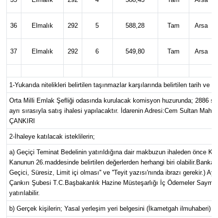
36
Elmalık
292
5
588,28
Tam
Arsa
37
Elmalık
292
6
549,80
Tam
Arsa
1-Yukarıda nitelikleri belirtilen taşınmazlar karşılarında belirtilen tarih ve s
Orta Milli Emlak Şefliği odasında kurulacak komisyon huzurunda; 2886 s
ayrı sırasıyla satış ihalesi yapılacaktır
. İdarenin Adresi:Cem Sultan Mah. N
ÇANKIRI
2-İhaleye katılacak isteklilerin;
a) Geçiçi Teminat Bedelinin yatırıldığına dair makbuzun ihaleden önce Ko
Kanunun 26.maddesinde belirtilen değerlerden herhangi biri olabilir.Bank
Geçici, Süresiz, Limit içi olması'' ve ''Teyit yazısı'nında ibrazı gerekir.) Ay
Çankırı Şubesi T.C.Başbakanlık Hazine Müsteşarlığı İç Ödemeler Sayman
yatırılabilir.
b) Gerçek kişilerin; Yasal yerleşim yeri belgesini (İkametgah ilmuhaberi) i