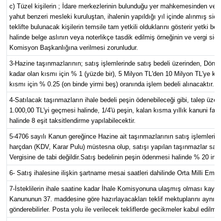
c) Tüzel kişilerin ; İdare merkezlerinin bulunduğu yer mahkemesinden veya
yahut benzeri mesleki kuruluştan, ihalenin yapıldığı yıl içinde alınmış sicil
teklifte bulunacak kişilerin temsile tam yetkili olduklarını gösterir yetki b
halinde belge aslının veya noterlikçe tasdik edilmiş örneğinin ve vergi sic
Komisyon Başkanlığına verilmesi zorunludur.
3-Hazine taşınmazlarının; satış işlemlerinde satış bedeli üzerinden, Dön
kadar olan kısmı için % 1 (yüzde bir), 5 Milyon TL'den 10 Milyon TL'ye kad
kısmı için % 0.25 (on binde yirmi beş) oranında işlem bedeli alınacaktır.
4-Satılacak taşınmazların ihale bedeli peşin ödenebileceği gibi, talep üzeri
1.000,00 TL'yi geçmesi halinde, 1/4'ü peşin, kalan kısma yıllık kanuni faiz 
halinde 8 eşit taksitlendirme yapılabilecektir.
5-4706 sayılı Kanun gereğince Hazine ait taşınmazlarının satış işlemleri v
harçdan (KDV, Karar Pulu) müstesna olup, satışı yapılan taşınmazlar satış 
Vergisine de tabi değildir.Satış bedelinin peşin ödenmesi halinde % 20 ind
6- Satış ihalesine ilişkin şartname mesai saatleri dahilinde Orta Milli Emlak
7-İsteklilerin ihale saatine kadar İhale Komisyonuna ulaşmış olması kaydıyla
Kanununun 37. maddesine göre hazırlayacakları teklif mektuplarını aynı K
gönderebilirler. Posta yolu ile verilecek tekliflerde gecikmeler kabul edilme