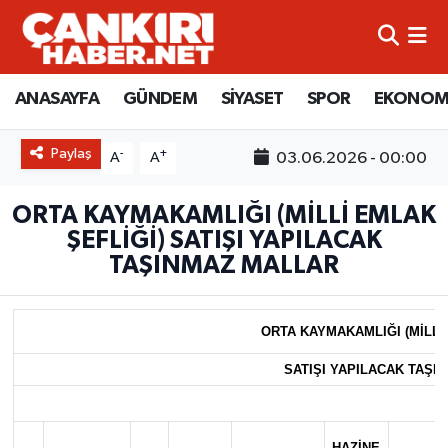
ANASAYFA
Künye
Merkez Hava Durumu
ANASAYFA
GÜNDEM
SİYASET
SPOR
EKONOM
GÜNDEM
İletişim
Merkez Trafik Yoğunluk Haritası
Paylaş
-
+
03.06.2026 - 00:00
A
A
SİYASET
Gizlilik Sözleşmesi
Süper Lig Puan Durumu ve Fikstür
ORTA KAYMAKAMLIĞI (MİLLİ EMLAK
SPOR
BİYOGRAFİLER
Tüm Manşetler
ŞEFLİĞİ) SATIŞI YAPILACAK
TAŞINMAZ MALLAR
EKONOMİ
EKONOMİ
Son Dakika Haberleri
EĞİTİM
GENEL
Haber Arşivi
ORTA KAYMAKAMLIĞI (MİLLİ
SATIŞI YAPILACAK TAŞI
RESMİ İLANLAR
GÜNDEM
kimdir-nedir-nasil
HAZİNE