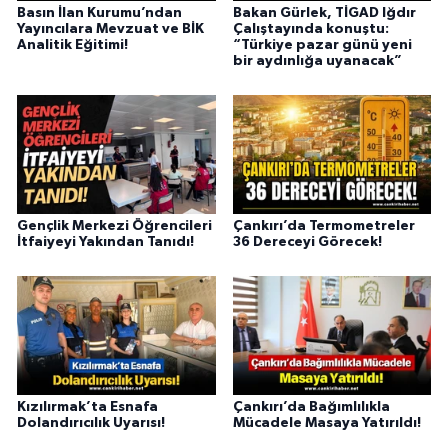
Basın İlan Kurumu’ndan
Bakan Gürlek, TİGAD Iğdır
Yayıncılara Mevzuat ve BİK
Çalıştayında konuştu:
Analitik Eğitimi!
“Türkiye pazar günü yeni
bir aydınlığa uyanacak”
Gençlik Merkezi Öğrencileri
Çankırı’da Termometreler
İtfaiyeyi Yakından Tanıdı!
36 Dereceyi Görecek!
Kızılırmak’ta Esnafa
Çankırı’da Bağımlılıkla
Dolandırıcılık Uyarısı!
Mücadele Masaya Yatırıldı!