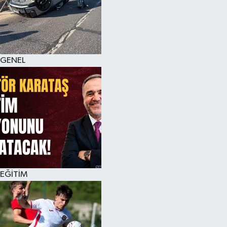
KÜLTÜR SANAT
MAGAZİN
GENEL
SAĞLIK
SİYASET
SPOR
TEKNOLOJİ
VİZYONDAKİLER
EĞİTİM
YAŞAM