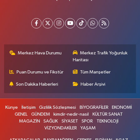
Merkez Hava Durumu
Merkez Trafik Yoğunluk
Haritası
Puan Durumu ve Fikstür
Tüm Manşetler
Son Dakika Haberleri
Haber Arşivi
Künye
İletişim
Gizlilik Sözleşmesi
BİYOGRAFİLER
EKONOMİ
GENEL
GÜNDEM
kimdir-nedir-nasil
KÜLTÜR SANAT
MAGAZİN
SAĞLIK
SİYASET
SPOR
TEKNOLOJİ
VİZYONDAKİLER
YAŞAM