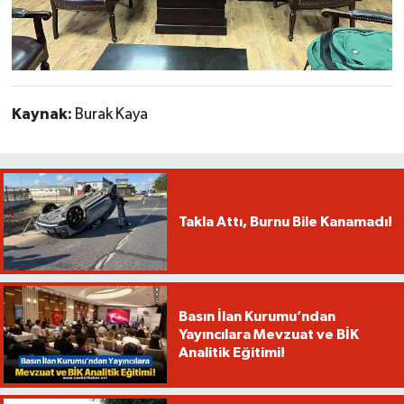
Kaynak:
Burak Kaya
Takla Attı, Burnu Bile Kanamadı!
Basın İlan Kurumu’ndan
Yayıncılara Mevzuat ve BİK
Analitik Eğitimi!