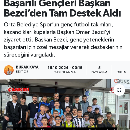
Başarılı Gençleri Başkan
Bezci’den Tam Destek Aldı
Orta Belediye Spor’un genç futbol takımları,
kazandıkları kupalarla Başkan Ömer Bezci’yi
ziyaret etti. Başkan Bezci, genç yeteneklerin
başarıları için özel mesajlar vererek desteklerinin
süreceğini vurguladı.
BURAK KAYA
16.10.2024 - 00:15
5
1
EDITÖR
YAYINLANMA
PAYLAŞIM
OKUNMA