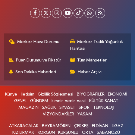
Merkez Hava Durumu
Merkez Trafik Yoğunluk
Haritası
Puan Durumu ve Fikstür
Tüm Manşetler
Son Dakika Haberleri
Haber Arşivi
Künye
İletişim
Gizlilik Sözleşmesi
BİYOGRAFİLER
EKONOMİ
GENEL
GÜNDEM
kimdir-nedir-nasil
KÜLTÜR SANAT
MAGAZİN
SAĞLIK
SİYASET
SPOR
TEKNOLOJİ
VİZYONDAKİLER
YAŞAM
ATKARACALAR
BAYRAMÖREN
ÇERKEŞ
ELDİVAN
ILGAZ
KIZILIRMAK
KORGUN
KURŞUNLU
ORTA
ŞABANÖZÜ