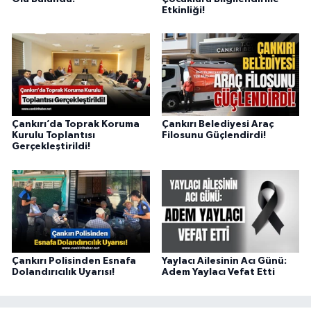
Etkinliği!
Çankırı’da Toprak Koruma
Çankırı Belediyesi Araç
Kurulu Toplantısı
Filosunu Güçlendirdi!
Gerçekleştirildi!
Çankırı Polisinden Esnafa
Yaylacı Ailesinin Acı Günü:
Dolandırıcılık Uyarısı!
Adem Yaylacı Vefat Etti