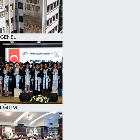
KÜLTÜR SANAT
MAGAZİN
GENEL
SAĞLIK
SİYASET
SPOR
TEKNOLOJİ
VİZYONDAKİLER
EĞİTİM
YAŞAM