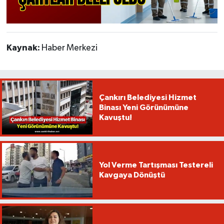
Kaynak:
Haber Merkezi
Çankırı Belediyesi Hizmet
Binası Yeni Görünümüne
Kavuştu!
Yol Verme Tartışması Testereli
Kavgaya Dönüştü