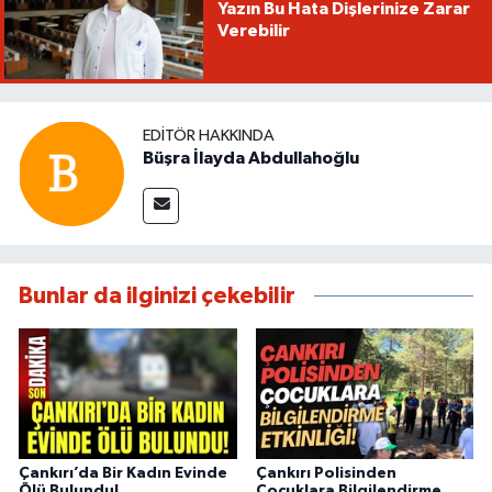
Yazın Bu Hata Dişlerinize Zarar
Verebilir
EDITÖR HAKKINDA
Büşra İlayda Abdullahoğlu
Bunlar da ilginizi çekebilir
Çankırı’da Bir Kadın Evinde
Çankırı Polisinden
Ölü Bulundu!
Çocuklara Bilgilendirme