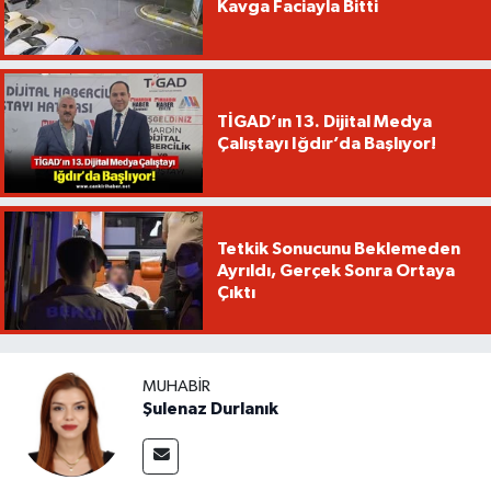
Kavga Faciayla Bitti
TİGAD’ın 13. Dijital Medya
Çalıştayı Iğdır’da Başlıyor!
Tetkik Sonucunu Beklemeden
Ayrıldı, Gerçek Sonra Ortaya
Çıktı
MUHABIR
Şulenaz Durlanık