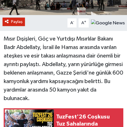
Paylaş
-
+
A
A
Mısır Dışişleri, Göç ve Yurtdışı Mısırlılar Bakanı
Badr Abdellaty, İsrail ile Hamas arasında varılan
ateşkes ve esir takası anlaşmasına dair önemli bir
ayrıntı paylaştı. Abdellaty, yarın yürürlüğe girmesi
beklenen anlaşmanın, Gazze Şeridi'ne günlük 600
kamyonluk yardımı kapsayacağını belirtti. Bu
yardımlar arasında 50 kamyon yakıt da
bulunacak.
TuzFest'26 Coşkusu
Tuz Sahalarında