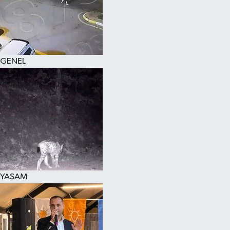
KÜLTÜR SANAT
MAGAZİN
GENEL
SAĞLIK
SİYASET
SPOR
TEKNOLOJİ
VİZYONDAKİLER
YAŞAM
YAŞAM