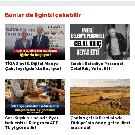
Bunlar da ilginizi çekebilir
TİGAD’ın 13. Dijital Medya
Emekli Belediye Personeli
Çalıştayı Iğdır’da Başlıyor!
Celal Kılıç Vefat Etti
Sarı Kılçık pirincinde fiyat
Çankırı çeltik üretiminde
beklentisi: Kilogramı 400
Türkiye'nin önde gelen illeri
TL'yi görebilir!
arasında!