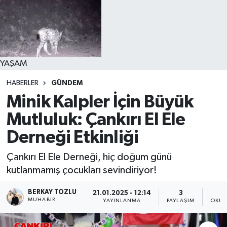
YAŞAM
HABERLER
GÜNDEM
Minik Kalpler İçin Büyük
Mutluluk: Çankırı El Ele
Derneği Etkinliği
Çankırı El Ele Derneği, hiç doğum günü
kutlanmamış çocukları sevindiriyor!
BERKAY TOZLU
21.01.2025 - 12:14
3
MUHABIR
YAYINLANMA
PAYLAŞIM
OKUN