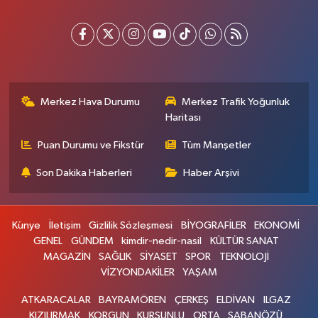
Merkez Hava Durumu
Merkez Trafik Yoğunluk
Haritası
Puan Durumu ve Fikstür
Tüm Manşetler
Son Dakika Haberleri
Haber Arşivi
Künye
İletişim
Gizlilik Sözleşmesi
BİYOGRAFİLER
EKONOMİ
GENEL
GÜNDEM
kimdir-nedir-nasil
KÜLTÜR SANAT
MAGAZİN
SAĞLIK
SİYASET
SPOR
TEKNOLOJİ
VİZYONDAKİLER
YAŞAM
ATKARACALAR
BAYRAMÖREN
ÇERKEŞ
ELDİVAN
ILGAZ
KIZILIRMAK
KORGUN
KURŞUNLU
ORTA
ŞABANÖZÜ