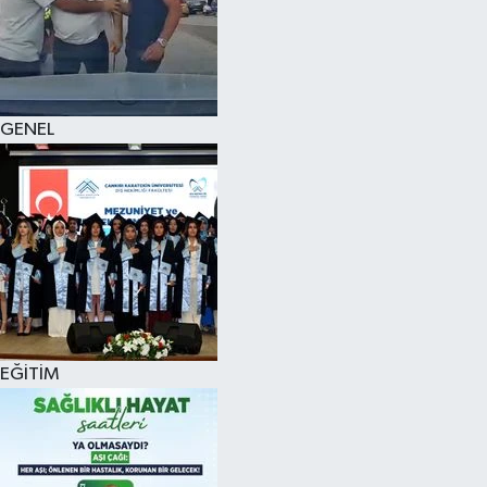
KÜLTÜR SANAT
MAGAZİN
GENEL
SAĞLIK
SİYASET
SPOR
TEKNOLOJİ
VİZYONDAKİLER
EĞİTİM
YAŞAM