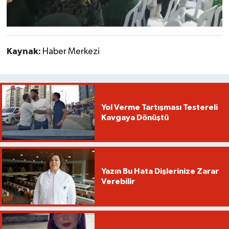
Kaynak:
Haber Merkezi
Yol Verme Tartışması Testereli
Kavgaya Dönüştü
Yazın Bu Hata Dişlerinize Zarar
Verebilir