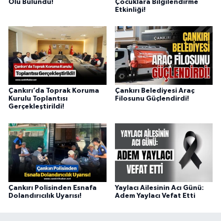
Ölü Bulundu!
Çocuklara Bilgilendirme
Etkinliği!
Çankırı’da Toprak Koruma
Çankırı Belediyesi Araç
Kurulu Toplantısı
Filosunu Güçlendirdi!
Gerçekleştirildi!
Çankırı Polisinden Esnafa
Yaylacı Ailesinin Acı Günü:
Dolandırıcılık Uyarısı!
Adem Yaylacı Vefat Etti