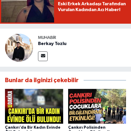
Eski Erkek Arkadaşı Tarafından
Vurulan Kadından Acı Haber!
MUHABIR
Berkay Tozlu
Bunlar da ilginizi çekebilir
Çankırı’da Bir Kadın Evinde
Çankırı Polisinden