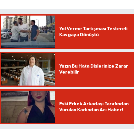
Yol Verme Tartışması Testereli
Kavgaya Dönüştü
Yazın Bu Hata Dişlerinize Zarar
Verebilir
Eski Erkek Arkadaşı Tarafından
Vurulan Kadından Acı Haber!