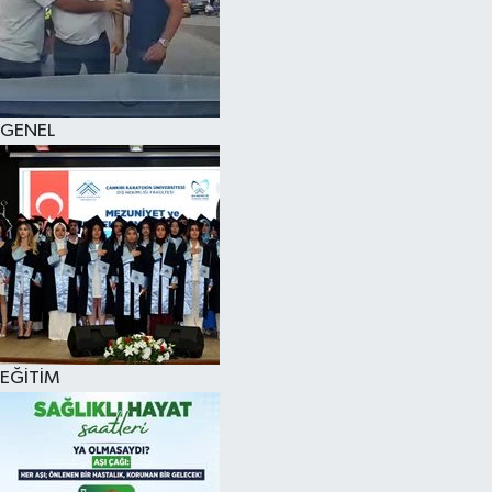
KÜLTÜR SANAT
MAGAZİN
GENEL
SAĞLIK
SİYASET
SPOR
TEKNOLOJİ
VİZYONDAKİLER
EĞİTİM
YAŞAM