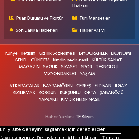
Haritası
Puan Durumu ve Fikstür
Tüm Manşetler
Son Dakika Haberleri
Haber Arşivi
Künye
İletişim
Gizlilik Sözleşmesi
BİYOGRAFİLER
EKONOMİ
GENEL
GÜNDEM
kimdir-nedir-nasil
KÜLTÜR SANAT
MAGAZİN
SAĞLIK
SİYASET
SPOR
TEKNOLOJİ
VİZYONDAKİLER
YAŞAM
ATKARACALAR
BAYRAMÖREN
ÇERKEŞ
ELDİVAN
ILGAZ
KIZILIRMAK
KORGUN
KURŞUNLU
ORTA
ŞABANÖZÜ
YAPRAKLI
KİMDİR NEDİR NASIL
Haber Yazılımı:
TE Bilişim
En iyi site deneyimi sağlamak için çerezlerden
faydalanıyoruz. Detaylar için lütfen tıklayın.
Tamam