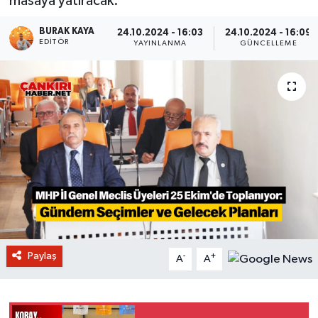
masaya yatıracak.
BURAK KAYA
24.10.2024 - 16:03
24.10.2024 - 16:09
EDITÖR
YAYINLANMA
GÜNCELLEME
Paylaş
-
+
A
A