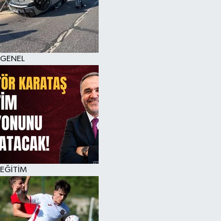
KÜLTÜR SANAT
MAGAZİN
GENEL
SAĞLIK
SİYASET
SPOR
TEKNOLOJİ
VİZYONDAKİLER
EĞİTİM
YAŞAM