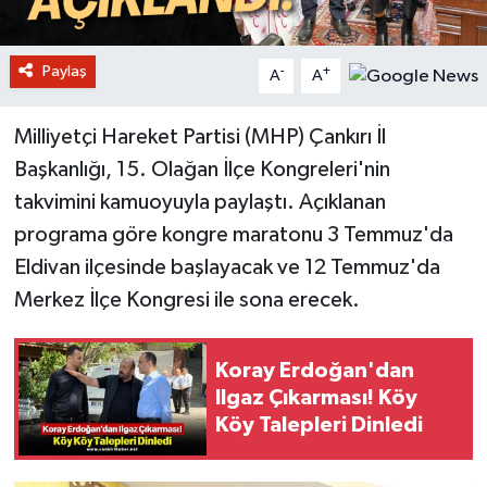
Paylaş
-
+
A
A
Milliyetçi Hareket Partisi (MHP) Çankırı İl
Başkanlığı, 15. Olağan İlçe Kongreleri'nin
takvimini kamuoyuyla paylaştı. Açıklanan
programa göre kongre maratonu 3 Temmuz'da
Eldivan ilçesinde başlayacak ve 12 Temmuz'da
Merkez İlçe Kongresi ile sona erecek.
Koray Erdoğan'dan
Ilgaz Çıkarması! Köy
Köy Talepleri Dinledi