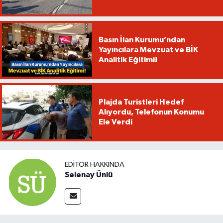
Basın İlan Kurumu’ndan
Yayıncılara Mevzuat ve BİK
Analitik Eğitimi!
Plajda Turistleri Hedef
Alıyordu, Telefonun Konumu
Ele Verdi
EDITÖR HAKKINDA
Selenay Ünlü