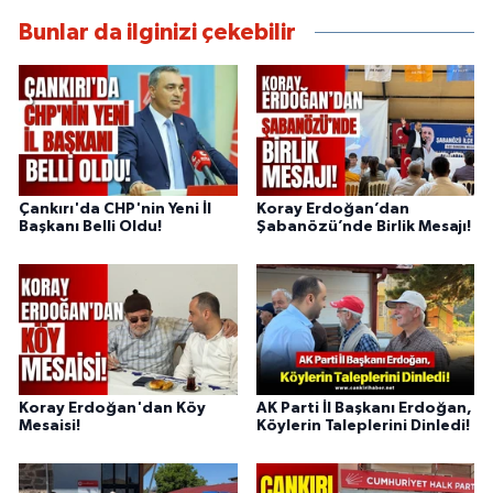
Bunlar da ilginizi çekebilir
Çankırı'da CHP'nin Yeni İl
Koray Erdoğan’dan
Başkanı Belli Oldu!
Şabanözü’nde Birlik Mesajı!
Koray Erdoğan'dan Köy
AK Parti İl Başkanı Erdoğan,
Mesaisi!
Köylerin Taleplerini Dinledi!