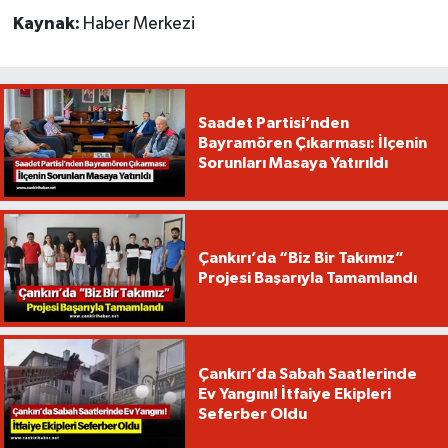
Kaynak:
Haber Merkezi
Saadet Partisi’nden
Bayramören Çıkarması: İlçenin
Sorunları Masaya Yatırıldı
Çankırı’da “Biz Bir Takımız”
Projesi Başarıyla Tamamlandı
Çankırı’da Sabah Saatlerinde
Ev Yangını! İtfaiye Ekipleri
Seferber Oldu