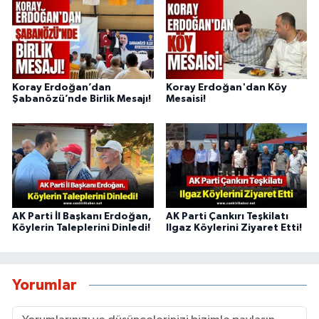
Koray Erdoğan’dan
Koray Erdoğan'dan Köy
Şabanözü’nde Birlik Mesajı!
Mesaisi!
AK Parti İl Başkanı Erdoğan,
AK Parti Çankırı Teşkilatı
Köylerin Taleplerini Dinledi!
Ilgaz Köylerini Ziyaret Etti!
Yorumlar