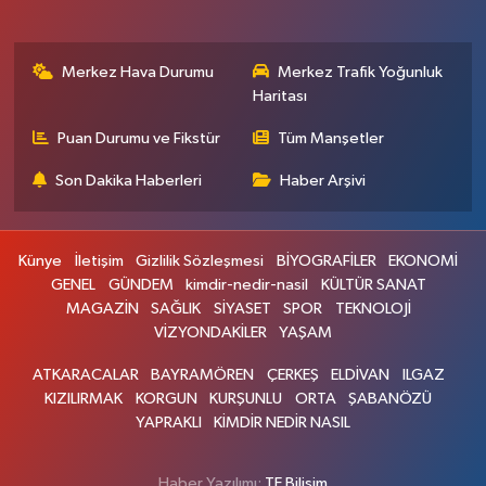
Merkez Hava Durumu
Merkez Trafik Yoğunluk
Haritası
Puan Durumu ve Fikstür
Tüm Manşetler
Son Dakika Haberleri
Haber Arşivi
Künye
İletişim
Gizlilik Sözleşmesi
BİYOGRAFİLER
EKONOMİ
GENEL
GÜNDEM
kimdir-nedir-nasil
KÜLTÜR SANAT
MAGAZİN
SAĞLIK
SİYASET
SPOR
TEKNOLOJİ
VİZYONDAKİLER
YAŞAM
ATKARACALAR
BAYRAMÖREN
ÇERKEŞ
ELDİVAN
ILGAZ
KIZILIRMAK
KORGUN
KURŞUNLU
ORTA
ŞABANÖZÜ
YAPRAKLI
KİMDİR NEDİR NASIL
Haber Yazılımı:
TE Bilişim