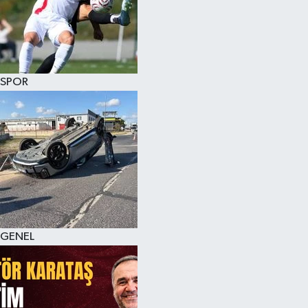
KÜLTÜR SANAT
MAGAZİN
SPOR
SAĞLIK
SİYASET
SPOR
TEKNOLOJİ
VİZYONDAKİLER
GENEL
YAŞAM