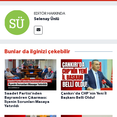
EDITÖR HAKKINDA
Selenay Ünlü
Bunlar da ilginizi çekebilir
Saadet Partisi’nden
Çankırı'da CHP'nin Yeni İl
Bayramören Çıkarması:
Başkanı Belli Oldu!
İlçenin Sorunları Masaya
Yatırıldı