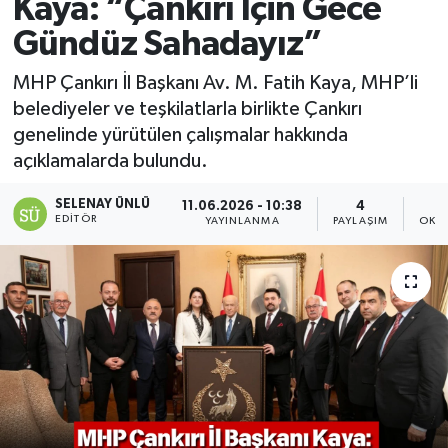
Kaya: “Çankırı İçin Gece
Gündüz Sahadayız”
MHP Çankırı İl Başkanı Av. M. Fatih Kaya, MHP’li
belediyeler ve teşkilatlarla birlikte Çankırı
genelinde yürütülen çalışmalar hakkında
açıklamalarda bulundu.
SELENAY ÜNLÜ
11.06.2026 - 10:38
4
EDITÖR
YAYINLANMA
PAYLAŞIM
OKU