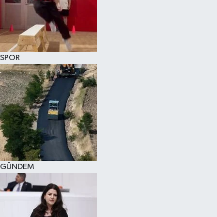
KÜLTÜR SANAT
MAGAZİN
SPOR
SAĞLIK
SİYASET
SPOR
TEKNOLOJİ
VİZYONDAKİLER
GÜNDEM
YAŞAM