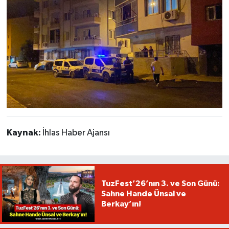
Kaynak:
İhlas Haber Ajansı
TuzFest’26’nın 3. ve Son Günü:
Sahne Hande Ünsal ve
Berkay’ın!