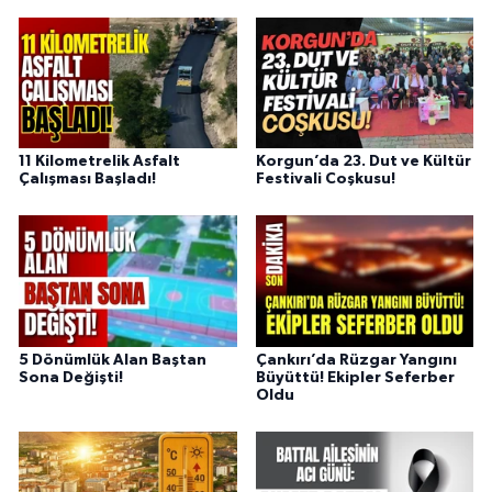
11 Kilometrelik Asfalt
Korgun’da 23. Dut ve Kültür
Çalışması Başladı!
Festivali Coşkusu!
5 Dönümlük Alan Baştan
Çankırı’da Rüzgar Yangını
Sona Değişti!
Büyüttü! Ekipler Seferber
Oldu