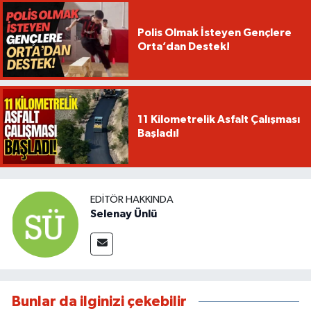
Polis Olmak İsteyen Gençlere
Orta’dan Destek!
11 Kilometrelik Asfalt Çalışması
Başladı!
EDITÖR HAKKINDA
Selenay Ünlü
Bunlar da ilginizi çekebilir