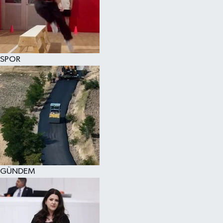
KÜLTÜR SANAT
MAGAZİN
SPOR
SAĞLIK
SİYASET
SPOR
TEKNOLOJİ
VİZYONDAKİLER
GÜNDEM
YAŞAM