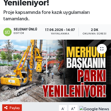
Yenileniyor!
Proje kapsamında fore kazık uygulamaları
tamamlandı.
SELENAY ÜNLÜ
17.06.2026 - 14:07
2 DK
EDITÖR
YAYINLANMA
OKUNMA SÜRESI
Paylaş
-
+
A
A