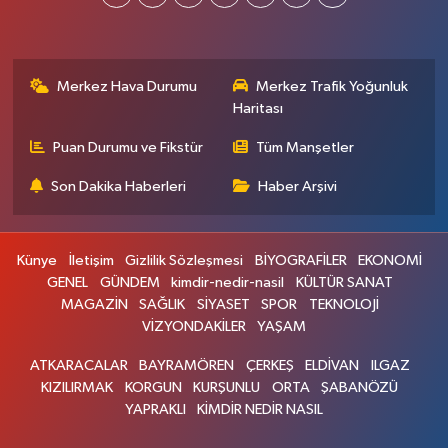
Merkez Hava Durumu
Merkez Trafik Yoğunluk
Haritası
Puan Durumu ve Fikstür
Tüm Manşetler
Son Dakika Haberleri
Haber Arşivi
Künye
İletişim
Gizlilik Sözleşmesi
BİYOGRAFİLER
EKONOMİ
GENEL
GÜNDEM
kimdir-nedir-nasil
KÜLTÜR SANAT
MAGAZİN
SAĞLIK
SİYASET
SPOR
TEKNOLOJİ
VİZYONDAKİLER
YAŞAM
ATKARACALAR
BAYRAMÖREN
ÇERKEŞ
ELDİVAN
ILGAZ
KIZILIRMAK
KORGUN
KURŞUNLU
ORTA
ŞABANÖZÜ
YAPRAKLI
KİMDİR NEDİR NASIL