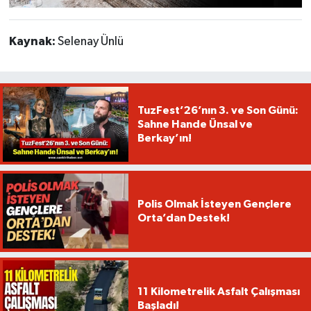
Kaynak:
Selenay Ünlü
TuzFest’26’nın 3. ve Son Günü:
Sahne Hande Ünsal ve
Berkay’ın!
Polis Olmak İsteyen Gençlere
Orta’dan Destek!
11 Kilometrelik Asfalt Çalışması
Başladı!