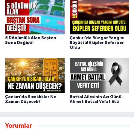
5 Dönümlük Alan Baştan
Çankırı’da Rüzgar Yangını
Sona Değişti!
Büyüttü! Ekipler Seferber
Oldu
Çankırı’da Sıcaklıklar Ne
Battal Ailesinin Acı Günü:
Zaman Düşecek?
Ahmet Battal Vefat Etti
Yorumlar