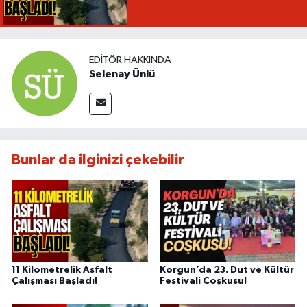
EDITÖR HAKKINDA
Selenay Ünlü
Bunlar da ilginizi çekebilir
11 Kilometrelik Asfalt
Korgun’da 23. Dut ve Kültür
Çalışması Başladı!
Festivali Coşkusu!