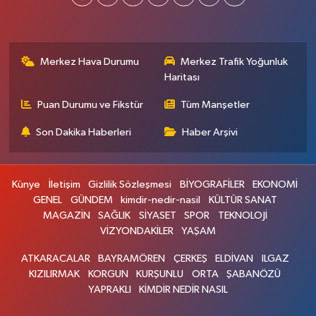
Merkez Hava Durumu
Merkez Trafik Yoğunluk
Haritası
Puan Durumu ve Fikstür
Tüm Manşetler
Son Dakika Haberleri
Haber Arşivi
Künye
İletişim
Gizlilik Sözleşmesi
BİYOGRAFİLER
EKONOMİ
GENEL
GÜNDEM
kimdir-nedir-nasil
KÜLTÜR SANAT
MAGAZİN
SAĞLIK
SİYASET
SPOR
TEKNOLOJİ
VİZYONDAKİLER
YAŞAM
ATKARACALAR
BAYRAMÖREN
ÇERKEŞ
ELDİVAN
ILGAZ
KIZILIRMAK
KORGUN
KURŞUNLU
ORTA
ŞABANÖZÜ
YAPRAKLI
KİMDİR NEDİR NASIL