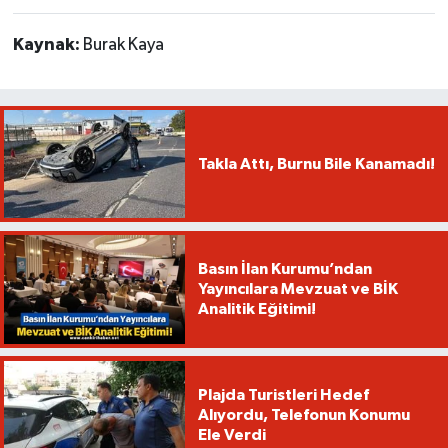
Kaynak:
Burak Kaya
Takla Attı, Burnu Bile Kanamadı!
Basın İlan Kurumu’ndan
Yayıncılara Mevzuat ve BİK
Analitik Eğitimi!
Plajda Turistleri Hedef
Alıyordu, Telefonun Konumu
Ele Verdi