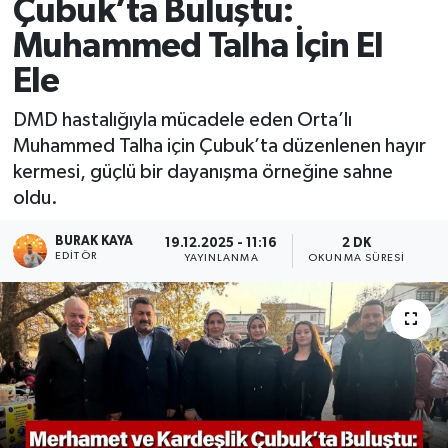
Çubuk’ta Buluştu:
Muhammed Talha İçin El
Ele
DMD hastalığıyla mücadele eden Orta’lı
Muhammed Talha için Çubuk’ta düzenlenen hayır
kermesi, güçlü bir dayanışma örneğine sahne
oldu.
BURAK KAYA
19.12.2025 - 11:16
2 DK
EDITÖR
YAYINLANMA
OKUNMA SÜRESI