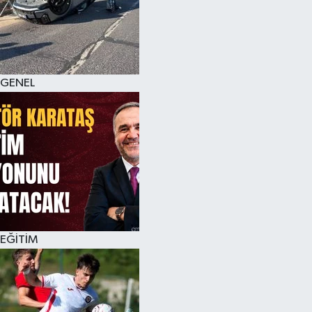
KÜLTÜR SANAT
MAGAZİN
GENEL
SAĞLIK
SİYASET
SPOR
TEKNOLOJİ
VİZYONDAKİLER
EĞİTİM
YAŞAM