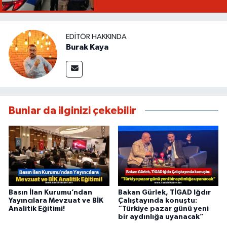
EDITÖR HAKKINDA
Burak Kaya
Bunlar da ilginizi çekebilir
Basın İlan Kurumu’ndan
Bakan Gürlek, TİGAD Iğdır
Yayıncılara Mevzuat ve BİK
Çalıştayında konuştu:
Analitik Eğitimi!
“Türkiye pazar günü yeni
bir aydınlığa uyanacak”