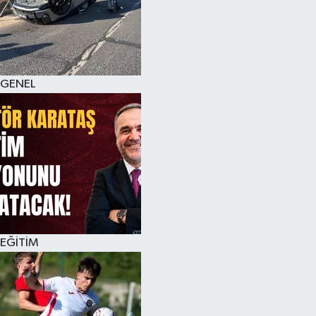
KÜLTÜR SANAT
MAGAZİN
GENEL
SAĞLIK
SİYASET
SPOR
TEKNOLOJİ
VİZYONDAKİLER
EĞİTİM
YAŞAM