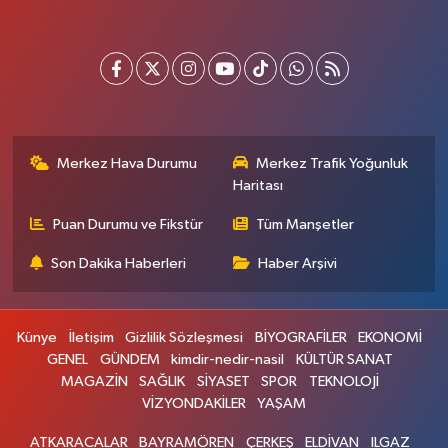
Merkez Hava Durumu
Merkez Trafik Yoğunluk
Haritası
Puan Durumu ve Fikstür
Tüm Manşetler
Son Dakika Haberleri
Haber Arşivi
Künye
İletişim
Gizlilik Sözleşmesi
BİYOGRAFİLER
EKONOMİ
GENEL
GÜNDEM
kimdir-nedir-nasil
KÜLTÜR SANAT
MAGAZİN
SAĞLIK
SİYASET
SPOR
TEKNOLOJİ
VİZYONDAKİLER
YAŞAM
ATKARACALAR
BAYRAMÖREN
ÇERKEŞ
ELDİVAN
ILGAZ