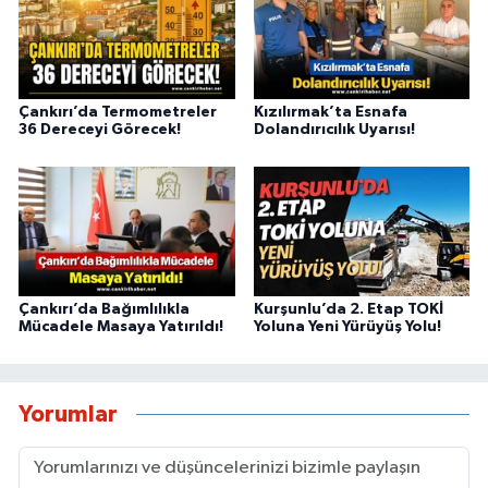
Çankırı’da Termometreler
Kızılırmak’ta Esnafa
36 Dereceyi Görecek!
Dolandırıcılık Uyarısı!
Çankırı’da Bağımlılıkla
Kurşunlu’da 2. Etap TOKİ
Mücadele Masaya Yatırıldı!
Yoluna Yeni Yürüyüş Yolu!
Yorumlar