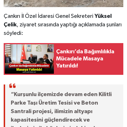
Çankırı İl Özel İdaresi Genel Sekreteri
Yüksel
Çelik
, ziyaret sırasında yaptığı açıklamada şunları
söyledi:
Çankırı’da Bağımlılıkla
Mücadele Masaya
Yatırıldı!
“Kurşunlu ilçemizde devam eden Kilitli
Parke Taşı Üretim Tesisi ve Beton
Santrali projesi, ilimizin altyapı
kapasitesini güçlendirecek ve