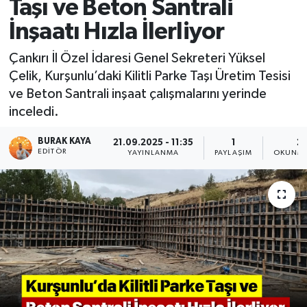
Taşı ve Beton Santrali
İnşaatı Hızla İlerliyor
Çankırı İl Özel İdaresi Genel Sekreteri Yüksel
Çelik, Kurşunlu’daki Kilitli Parke Taşı Üretim Tesisi
ve Beton Santrali inşaat çalışmalarını yerinde
inceledi.
BURAK KAYA
21.09.2025 - 11:35
1
2 
EDITÖR
YAYINLANMA
PAYLAŞIM
OKUNMA