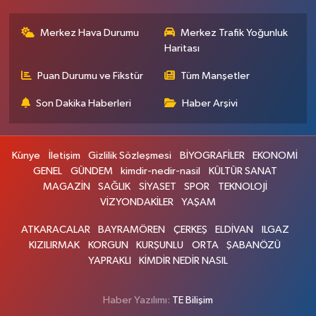
Merkez Hava Durumu
Merkez Trafik Yoğunluk
Haritası
Puan Durumu ve Fikstür
Tüm Manşetler
Son Dakika Haberleri
Haber Arşivi
Künye
İletişim
Gizlilik Sözleşmesi
BİYOGRAFİLER
EKONOMİ
GENEL
GÜNDEM
kimdir-nedir-nasil
KÜLTÜR SANAT
MAGAZİN
SAĞLIK
SİYASET
SPOR
TEKNOLOJİ
VİZYONDAKİLER
YAŞAM
ATKARACALAR
BAYRAMÖREN
ÇERKEŞ
ELDİVAN
ILGAZ
KIZILIRMAK
KORGUN
KURŞUNLU
ORTA
ŞABANÖZÜ
YAPRAKLI
KİMDİR NEDİR NASIL
Haber Yazılımı:
TE Bilişim