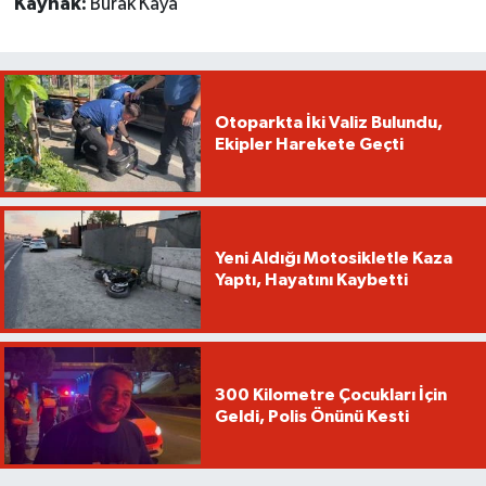
Kaynak:
Burak Kaya
Otoparkta İki Valiz Bulundu,
Ekipler Harekete Geçti
Yeni Aldığı Motosikletle Kaza
Yaptı, Hayatını Kaybetti
300 Kilometre Çocukları İçin
Geldi, Polis Önünü Kesti