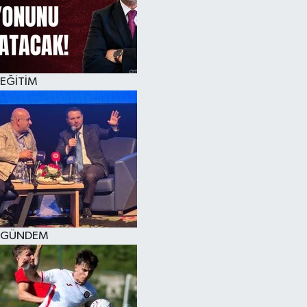
KÜLTÜR SANAT
MAGAZİN
EĞİTİM
SAĞLIK
SİYASET
SPOR
TEKNOLOJİ
VİZYONDAKİLER
GÜNDEM
YAŞAM