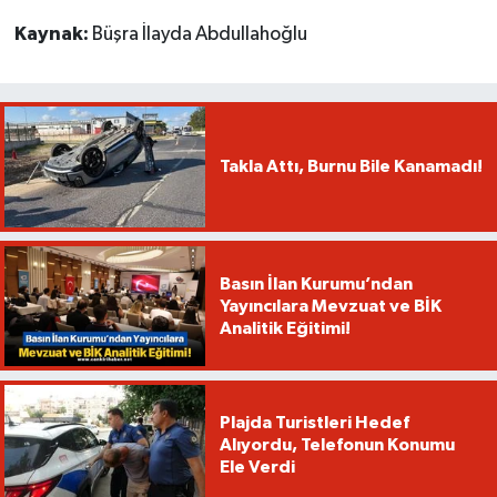
Kaynak:
Büşra İlayda Abdullahoğlu
Takla Attı, Burnu Bile Kanamadı!
Basın İlan Kurumu’ndan
Yayıncılara Mevzuat ve BİK
Analitik Eğitimi!
Plajda Turistleri Hedef
Alıyordu, Telefonun Konumu
Ele Verdi