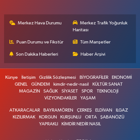
Merkez Hava Durumu
Merkez Trafik Yoğunluk
Haritası
Puan Durumu ve Fikstür
Tüm Manşetler
Son Dakika Haberleri
Haber Arşivi
Künye
İletişim
Gizlilik Sözleşmesi
BİYOGRAFİLER
EKONOMİ
GENEL
GÜNDEM
kimdir-nedir-nasil
KÜLTÜR SANAT
MAGAZİN
SAĞLIK
SİYASET
SPOR
TEKNOLOJİ
VİZYONDAKİLER
YAŞAM
ATKARACALAR
BAYRAMÖREN
ÇERKEŞ
ELDİVAN
ILGAZ
KIZILIRMAK
KORGUN
KURŞUNLU
ORTA
ŞABANÖZÜ
YAPRAKLI
KİMDİR NEDİR NASIL