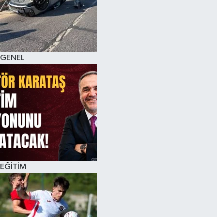
KÜLTÜR SANAT
MAGAZİN
GENEL
SAĞLIK
SİYASET
SPOR
TEKNOLOJİ
VİZYONDAKİLER
EĞİTİM
YAŞAM