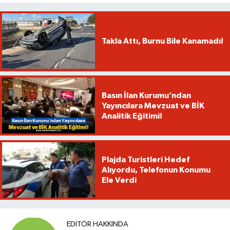
Takla Attı, Burnu Bile Kanamadı!
Basın İlan Kurumu’ndan
Yayıncılara Mevzuat ve BİK
Analitik Eğitimi!
Plajda Turistleri Hedef
Alıyordu, Telefonun Konumu
Ele Verdi
EDITÖR HAKKINDA