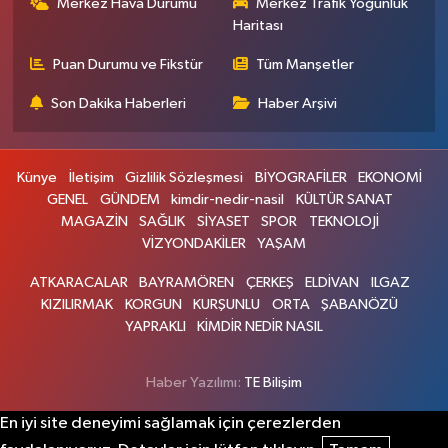
Merkez Hava Durumu
Merkez Trafik Yoğunluk
Haritası
Puan Durumu ve Fikstür
Tüm Manşetler
Son Dakika Haberleri
Haber Arşivi
Künye
İletişim
Gizlilik Sözleşmesi
BİYOGRAFİLER
EKONOMİ
GENEL
GÜNDEM
kimdir-nedir-nasil
KÜLTÜR SANAT
MAGAZİN
SAĞLIK
SİYASET
SPOR
TEKNOLOJİ
VİZYONDAKİLER
YAŞAM
ATKARACALAR
BAYRAMÖREN
ÇERKEŞ
ELDİVAN
ILGAZ
KIZILIRMAK
KORGUN
KURŞUNLU
ORTA
ŞABANÖZÜ
YAPRAKLI
KİMDİR NEDİR NASIL
Haber Yazılımı:
TE Bilişim
En iyi site deneyimi sağlamak için çerezlerden