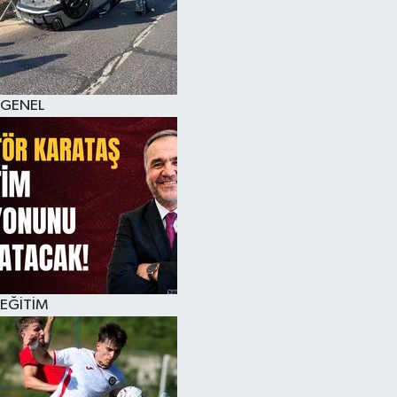
KÜLTÜR SANAT
MAGAZİN
GENEL
SAĞLIK
SİYASET
SPOR
TEKNOLOJİ
VİZYONDAKİLER
EĞİTİM
YAŞAM