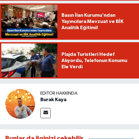
Basın İlan Kurumu’ndan
Yayıncılara Mevzuat ve BİK
Analitik Eğitimi!
Plajda Turistleri Hedef
Alıyordu, Telefonun Konumu
Ele Verdi
EDITÖR HAKKINDA
Burak Kaya
Bunlar da ilginizi çekebilir