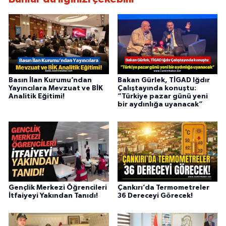
Basın İlan Kurumu’ndan
Bakan Gürlek, TİGAD Iğdır
Yayıncılara Mevzuat ve BİK
Çalıştayında konuştu:
Analitik Eğitimi!
“Türkiye pazar günü yeni
bir aydınlığa uyanacak”
Gençlik Merkezi Öğrencileri
Çankırı’da Termometreler
İtfaiyeyi Yakından Tanıdı!
36 Dereceyi Görecek!