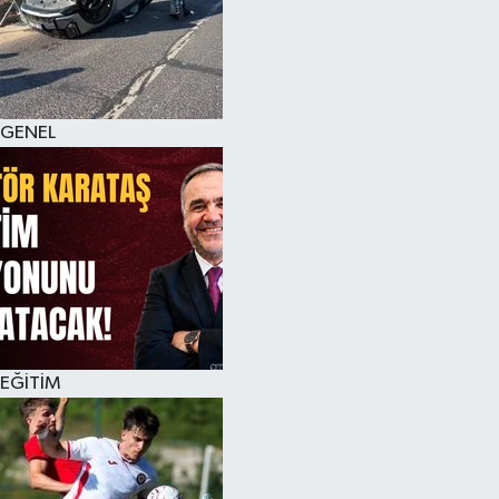
KÜLTÜR SANAT
MAGAZİN
GENEL
SAĞLIK
SİYASET
SPOR
TEKNOLOJİ
VİZYONDAKİLER
EĞİTİM
YAŞAM