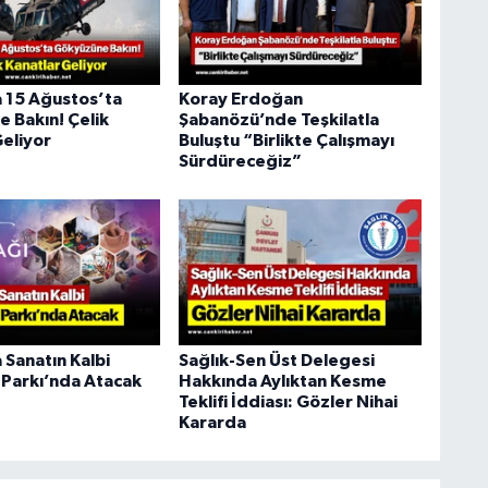
a 15 Ağustos’ta
Koray Erdoğan
 Bakın! Çelik
Şabanözü’nde Teşkilatla
Geliyor
Buluştu “Birlikte Çalışmayı
Sürdüreceğiz”
 Sanatın Kalbi
Sağlık-Sen Üst Delegesi
 Parkı’nda Atacak
Hakkında Aylıktan Kesme
Teklifi İddiası: Gözler Nihai
Kararda