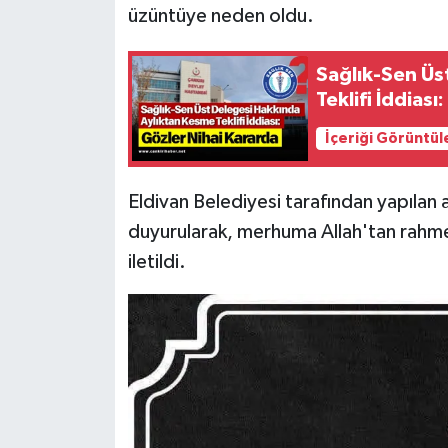
üzüntüye neden oldu.
Sağlık-Sen Üs
Teklifi İddiası
İçeriği Görüntül
Eldivan Belediyesi tarafından yapılan 
duyurularak, merhuma Allah'tan rahmet, 
iletildi.