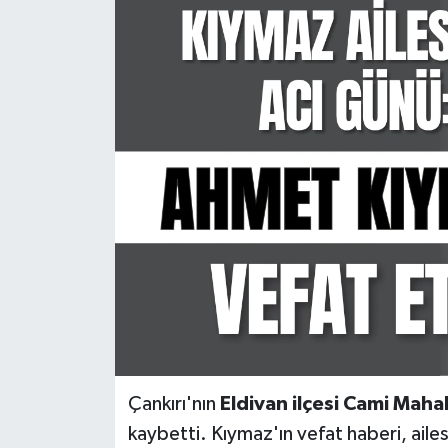
KÜLTÜR SANAT
MAGAZİN
SAĞLIK
SİYASET
SPOR
TEKNOLOJİ
VİZYONDAKİLER
YAŞAM
Çankırı'nın
Eldivan ilçesi Cami Mahal
kaybetti. Kıymaz'ın vefat haberi, ailesi