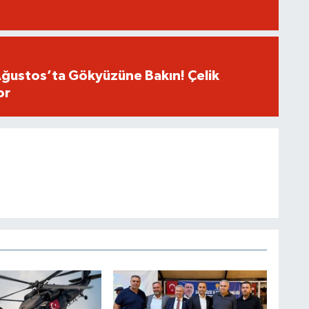
Ağustos’ta Gökyüzüne Bakın! Çelik
or