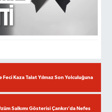
 Feci Kaza Talat Yılmaz Son Yolculuğuna
züm Salkımı Gösterisi Çankırı’da Nefes