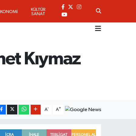
KÜLTÜR
EKONOMİ
SANAT
met Kıymaz
-
+
A
A