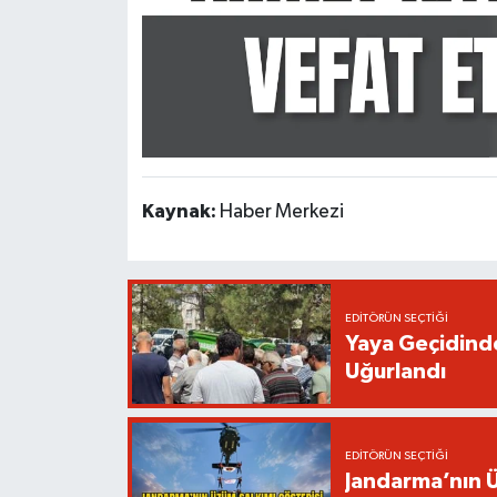
Kaynak:
Haber Merkezi
EDITÖRÜN SEÇTIĞI
Yaya Geçidinde
Uğurlandı
EDITÖRÜN SEÇTIĞI
Jandarma’nın Ü