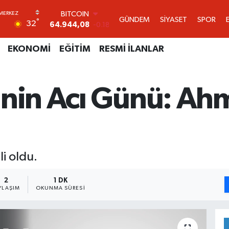
DOLAR
GÜNDEM
SİYASET
SPOR
°
32
47,7436
0.18
EURO
55,2510
0.32
EKONOMİ
EĞİTİM
RESMİ İLANLAR
STERLİN
64,4811
0.38
GRAM ALTIN
inin Acı Günü: Ah
6660.55
0.03
BİST100
13.779
-14
BITCOIN
64.944,08
-0.18
i oldu.
2
1 DK
YLAŞIM
OKUNMA SÜRESI