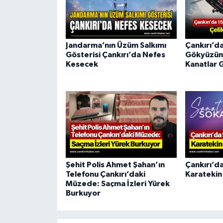
Jandarma’nın Üzüm Salkımı
Çankırı’d
Gösterisi Çankırı’da Nefes
Gökyüzüne
Kesecek
Kanatlar 
Şehit Polis Ahmet Şahan’ın
Çankırı’da
Telefonu Çankırı’daki
Karatekin
Müzede: Saçma İzleri Yürek
Burkuyor