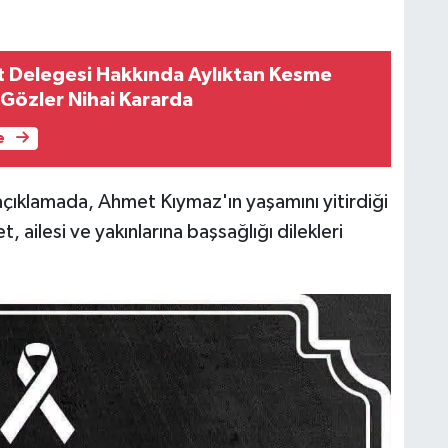
t Delegesi Hakkında Aylıktan Kesme
: Gözler Nihai Kararda
e
açıklamada, Ahmet Kıymaz'ın yaşamını yitirdiği
ailesi ve yakınlarına başsağlığı dilekleri