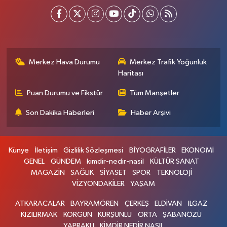
Merkez Hava Durumu
Merkez Trafik Yoğunluk
Haritası
Puan Durumu ve Fikstür
Tüm Manşetler
Son Dakika Haberleri
Haber Arşivi
Künye
İletişim
Gizlilik Sözleşmesi
BİYOGRAFİLER
EKONOMİ
GENEL
GÜNDEM
kimdir-nedir-nasil
KÜLTÜR SANAT
MAGAZİN
SAĞLIK
SİYASET
SPOR
TEKNOLOJİ
VİZYONDAKİLER
YAŞAM
ATKARACALAR
BAYRAMÖREN
ÇERKEŞ
ELDİVAN
ILGAZ
KIZILIRMAK
KORGUN
KURŞUNLU
ORTA
ŞABANÖZÜ
YAPRAKLI
KİMDİR NEDİR NASIL