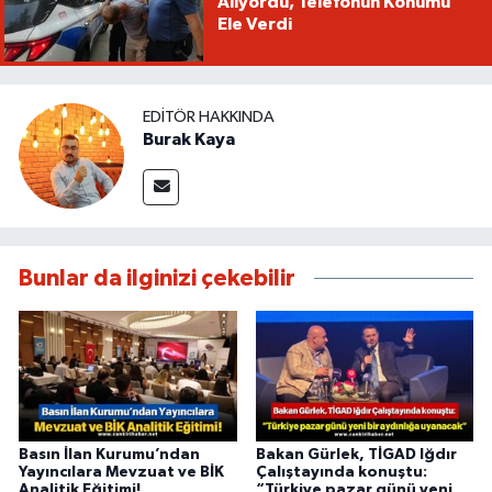
Alıyordu, Telefonun Konumu
Ele Verdi
EDITÖR HAKKINDA
Burak Kaya
Bunlar da ilginizi çekebilir
Basın İlan Kurumu’ndan
Bakan Gürlek, TİGAD Iğdır
Yayıncılara Mevzuat ve BİK
Çalıştayında konuştu:
Analitik Eğitimi!
“Türkiye pazar günü yeni