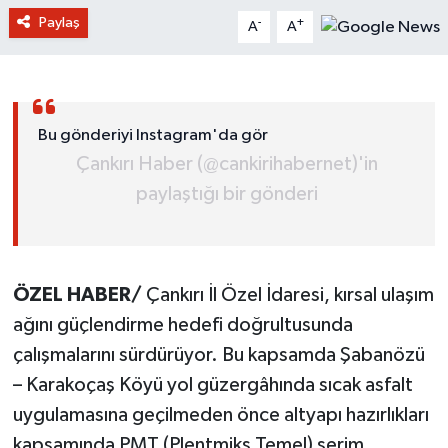
Paylaş
-
+
A
A
Bu gönderiyi Instagram'da gör
Çankırı Haber (@cankirihabernet)'in
paylaştığı bir gönderi
ÖZEL HABER/
Çankırı İl Özel İdaresi, kırsal ulaşım
ağını güçlendirme hedefi doğrultusunda
çalışmalarını sürdürüyor. Bu kapsamda Şabanözü
– Karakoçaş Köyü yol güzergâhında sıcak asfalt
uygulamasına geçilmeden önce altyapı hazırlıkları
kapsamında PMT (Plentmiks Temel) serim