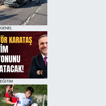
KÜLTÜR SANAT
MAGAZİN
GENEL
SAĞLIK
SİYASET
SPOR
TEKNOLOJİ
VİZYONDAKİLER
EĞİTİM
YAŞAM