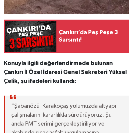
Çankırı’da Peş Peşe 3
Sarsıntı!
Konuyla ilgili değerlendirmede bulunan
Çankırı İl Özel İdaresi Genel Sekreteri Yüksel
Çelik, şu ifadeleri kullandı:
“Şabanözü–Karakoçaş yolumuzda altyapı
çalışmalarını kararlılıkla sürdürüyoruz. Şu
anda PMT serimi gerçekleştiriliyor ve
akabinde sıcak asfalt uygulamasına