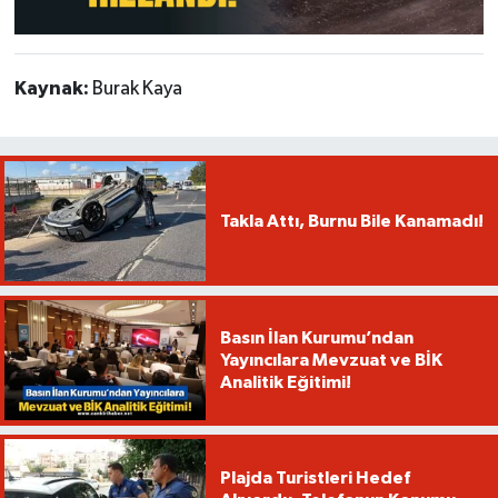
Kaynak:
Burak Kaya
Takla Attı, Burnu Bile Kanamadı!
Basın İlan Kurumu’ndan
Yayıncılara Mevzuat ve BİK
Analitik Eğitimi!
Plajda Turistleri Hedef