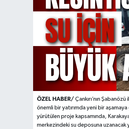
KÜLTÜR SANAT
MAGAZİN
SAĞLIK
SİYASET
SPOR
TEKNOLOJİ
VİZYONDAKİLER
ÖZEL HABER/
Çankırı’nın Şabanözü i
önemli bir yatırımda yeni bir aşamaya
YAŞAM
yürütülen proje kapsamında, Karakaya 
merkezindeki su deposuna uzanacak yeni