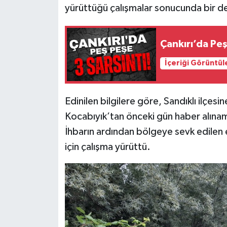
yürüttüğü çalışmalar sonucunda bir d
Çankırı’da Peş
İçeriği Görüntül
Edinilen bilgilere göre, Sandıklı ilçes
Kocabıyık’tan önceki gün haber alınam
İhbarın ardından bölgeye sevk edilen 
için çalışma yürüttü.