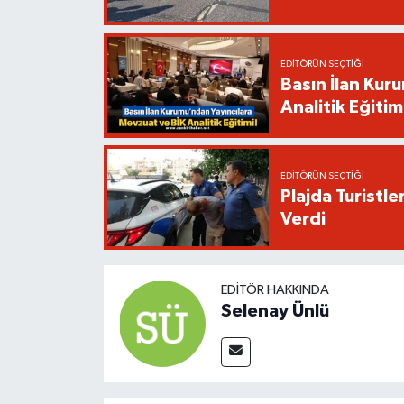
EDITÖRÜN SEÇTIĞI
Basın İlan Kur
Analitik Eğitim
EDITÖRÜN SEÇTIĞI
Plajda Turistl
Verdi
EDITÖR HAKKINDA
Selenay Ünlü