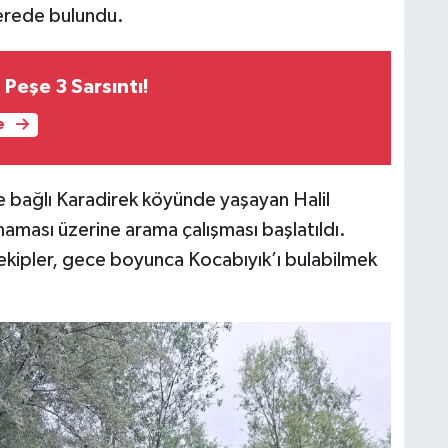
erede bulundu.
 Peşe 3 Sarsıntı!
e
ine bağlı Karadirek köyünde yaşayan Halil
aması üzerine arama çalışması başlatıldı.
ekipler, gece boyunca Kocabıyık’ı bulabilmek