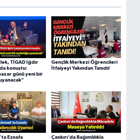
lek, TİGAD Iğdır
Gençlik Merkezi Öğrencileri
nda konuştu:
İtfaiyeyi Yakından Tanıdı!
azar günü yeni bir
 uyanacak”
’ta Esnafa
Çankırı’da Bağımlılıkla