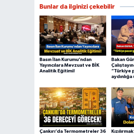
Bunlar da ilginizi çekebilir
Basın İlan Kurumu’ndan
Bakan Gür
Yayıncılara Mevzuat ve BİK
Çalıştayı
Analitik Eğitimi!
“Türkiye p
aydınlığa
Çankırı’da Termometreler 36
Kızılırmak