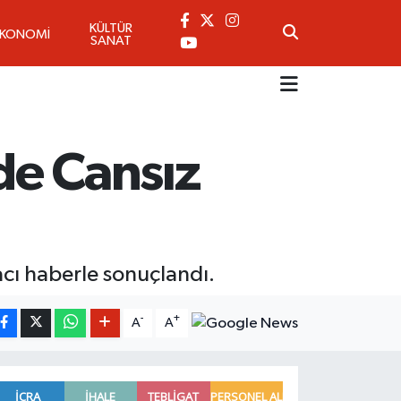
KÜLTÜR
EKONOMİ
SANAT
de Cansız
acı haberle sonuçlandı.
-
+
A
A