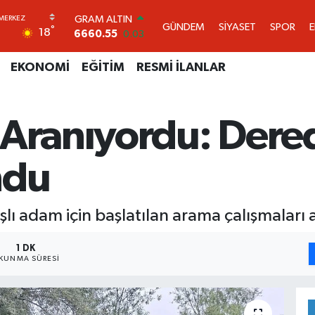
6660.55
0.03
BİST100
GÜNDEM
SİYASET
SPOR
°
18
13.779
-14
BITCOIN
EKONOMİ
EĞİTİM
RESMİ İLANLAR
64.960,21
0.87
DOLAR
47,7436
0.18
EURO
 Aranıyordu: Dere
55,2510
0.32
STERLİN
64,4811
0.38
ndu
ı adam için başlatılan arama çalışmaları 
1 DK
KUNMA SÜRESI