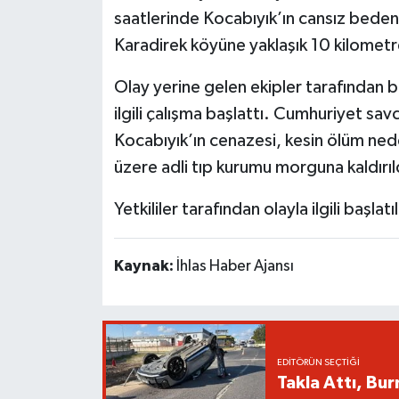
saatlerinde Kocabıyık’ın cansız bedeni
Karadirek köyüne yaklaşık 10 kilomet
Olay yerine gelen ekipler tarafından b
ilgili çalışma başlattı. Cumhuriyet savc
Kocabıyık’ın cenazesi, kesin ölüm ned
üzere adli tıp kurumu morguna kaldırıl
Yetkililer tarafından olayla ilgili başla
Kaynak:
İhlas Haber Ajansı
EDITÖRÜN SEÇTIĞI
Takla Attı, Bu