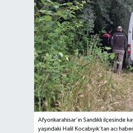
KÜLTÜR SANAT
MAGAZİN
SAĞLIK
SİYASET
SPOR
TEKNOLOJİ
VİZYONDAKİLER
YAŞAM
Afyonkarahisar’ın Sandıklı ilçesinde
yaşındaki Halil Kocabıyık’tan acı haber