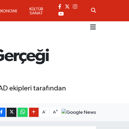
KÜLTÜR
EKONOMİ
SANAT
Gerçeği
D ekipleri tarafından
-
+
A
A