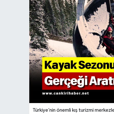
KÜLTÜR SANAT
MAGAZİN
SAĞLIK
SİYASET
SPOR
TEKNOLOJİ
VİZYONDAKİLER
YAŞAM
Türkiye’nin önemli kış turizmi merkezl