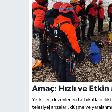
Amaç: Hızlı ve Etki
Yetkililer, düzenlenen tatbikatla birl
telesiyej arızaları, düşme ve yaralanm