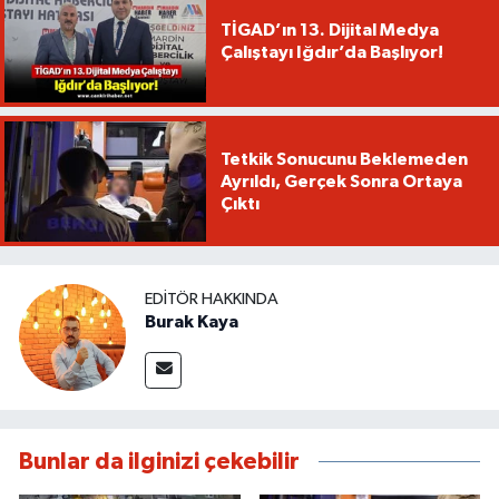
TİGAD’ın 13. Dijital Medya
Çalıştayı Iğdır’da Başlıyor!
Tetkik Sonucunu Beklemeden
Ayrıldı, Gerçek Sonra Ortaya
Çıktı
EDITÖR HAKKINDA
Burak Kaya
Bunlar da ilginizi çekebilir