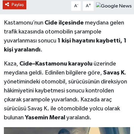
Paylaş
-
+
A
A
Kastamonu’nun
Cide ilçesinde
meydana gelen
trafik kazasında otomobilin şarampole
yuvarlanması sonucu
1 kişi hayatını kaybetti, 1
kişi yaralandı
.
Kaza,
Cide–Kastamonu karayolu
üzerinde
meydana geldi. Edinilen bilgilere göre,
Savaş K.
yönetimindeki otomobil, sürücüsünün direksiyon
hâkimiyetini kaybetmesi sonucu kontrolden
çıkarak şarampole yuvarlandı. Kazada araç
sürücüsü Savaş K. ile otomobilde yolcu olarak
bulunan
Yasemin Meral
yaralandı.