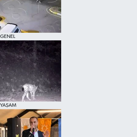
KÜLTÜR SANAT
MAGAZİN
GENEL
SAĞLIK
SİYASET
SPOR
TEKNOLOJİ
VİZYONDAKİLER
YAŞAM
YAŞAM