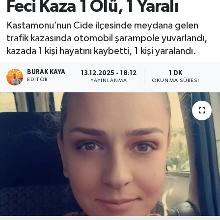
Feci Kaza 1 Ölü, 1 Yaralı
Kastamonu’nun Cide ilçesinde meydana gelen
trafik kazasında otomobil şarampole yuvarlandı,
kazada 1 kişi hayatını kaybetti, 1 kişi yaralandı.
BURAK KAYA
13.12.2025 - 18:12
1 DK
EDITÖR
YAYINLANMA
OKUNMA SÜRESI