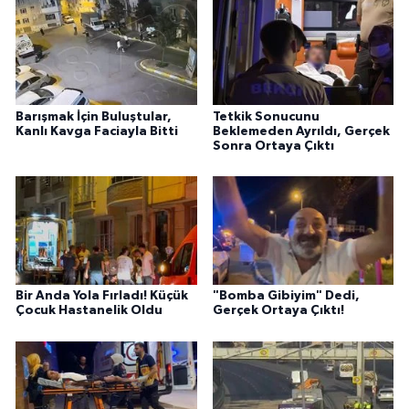
Barışmak İçin Buluştular,
Tetkik Sonucunu
Kanlı Kavga Faciayla Bitti
Beklemeden Ayrıldı, Gerçek
Sonra Ortaya Çıktı
Bir Anda Yola Fırladı! Küçük
"Bomba Gibiyim" Dedi,
Çocuk Hastanelik Oldu
Gerçek Ortaya Çıktı!