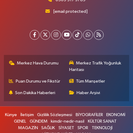
[email protected]
Merkez Hava Durumu
Merkez Trafik Yoğunluk
Haritası
Puan Durumu ve Fikstür
Tüm Manşetler
Son Dakika Haberleri
Haber Arşivi
Künye
İletişim
Gizlilik Sözleşmesi
BİYOGRAFİLER
EKONOMİ
GENEL
GÜNDEM
kimdir-nedir-nasil
KÜLTÜR SANAT
MAGAZİN
SAĞLIK
SİYASET
SPOR
TEKNOLOJİ