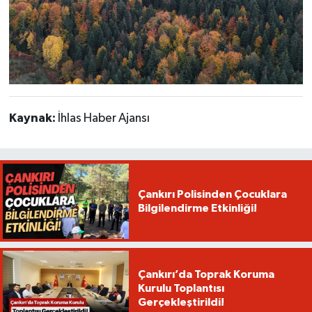
Kaynak:
İhlas Haber Ajansı
Çankırı Polisinden Çocuklara
Bilgilendirme Etkinliği!
Çankırı’da Toprak Koruma
Kurulu Toplantısı
Gerçekleştirildi!