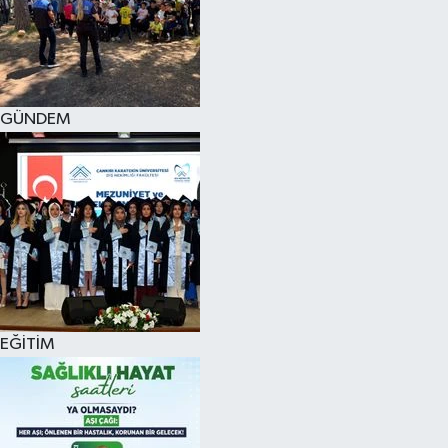
KÜLTÜR SANAT
MAGAZİN
GÜNDEM
SAĞLIK
SİYASET
SPOR
TEKNOLOJİ
VİZYONDAKİLER
EĞİTİM
YAŞAM