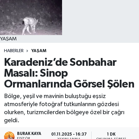
YAŞAM
HABERLER
YAŞAM
Karadeniz’de Sonbahar
Masalı: Sinop
Ormanlarında Görsel Şölen
Bölge, yeşil ve mavinin buluştuğu eşsiz
atmosferiyle fotoğraf tutkunlarının gözdesi
olurken, turizmcilerden bölgeye özel bir çağrı
geldi.
BURAK KAYA
01.11.2025 - 16:37
1 DK
EDITÖR