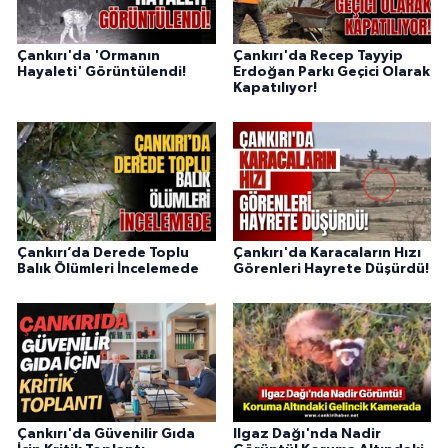
Çankırı'da 'Ormanın
Çankırı'da Recep Tayyip
Hayaleti' Görüntülendi!
Erdoğan Parkı Geçici Olarak
Kapatılıyor!
Çankırı’da Derede Toplu
Çankırı'da Karacaların Hızı
Balık Ölümleri İncelemede
Görenleri Hayrete Düşürdü!
Çankırı'da Güvenilir Gıda
Ilgaz Dağı'nda Nadir