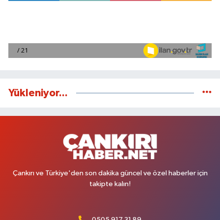
Yükleniyor...
Çankırı ve Türkiye'den son dakika güncel ve özel haberler için
takipte kalın!
0505 917 31 89