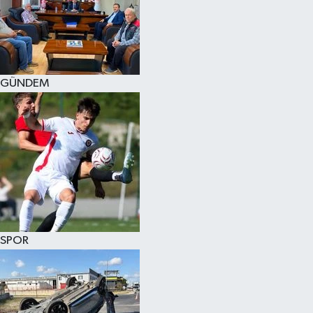
KÜLTÜR SANAT
MAGAZİN
GÜNDEM
SAĞLIK
SİYASET
SPOR
TEKNOLOJİ
VİZYONDAKİLER
SPOR
YAŞAM