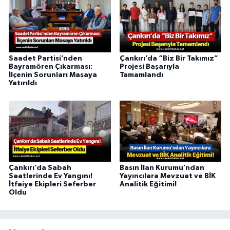
Saadet Partisi’nden
Çankırı’da “Biz Bir Takımız”
Bayramören Çıkarması:
Projesi Başarıyla
İlçenin Sorunları Masaya
Tamamlandı
Yatırıldı
Çankırı’da Sabah
Basın İlan Kurumu’ndan
Saatlerinde Ev Yangını!
Yayıncılara Mevzuat ve BİK
İtfaiye Ekipleri Seferber
Analitik Eğitimi!
Oldu