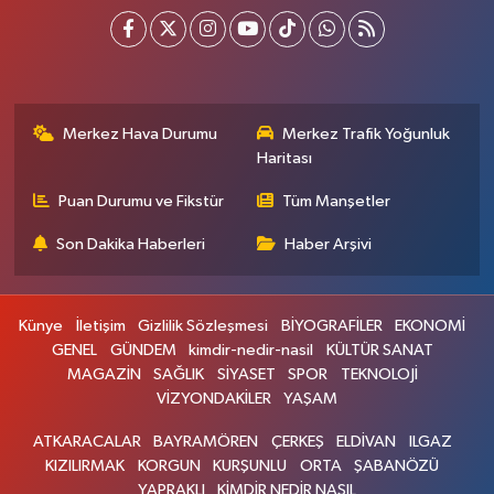
Merkez Hava Durumu
Merkez Trafik Yoğunluk
Haritası
Puan Durumu ve Fikstür
Tüm Manşetler
Son Dakika Haberleri
Haber Arşivi
Künye
İletişim
Gizlilik Sözleşmesi
BİYOGRAFİLER
EKONOMİ
GENEL
GÜNDEM
kimdir-nedir-nasil
KÜLTÜR SANAT
MAGAZİN
SAĞLIK
SİYASET
SPOR
TEKNOLOJİ
VİZYONDAKİLER
YAŞAM
ATKARACALAR
BAYRAMÖREN
ÇERKEŞ
ELDİVAN
ILGAZ
KIZILIRMAK
KORGUN
KURŞUNLU
ORTA
ŞABANÖZÜ
YAPRAKLI
KİMDİR NEDİR NASIL