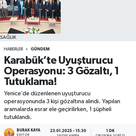
SAĞLIK
HABERLER
GÜNDEM
Karabük’te Uyuşturucu
Operasyonu: 3 Gözaltı, 1
Tutuklama!
Yenice’de düzenlenen uyuşturucu
operasyonunda 3 kişi gözaltına alındı. Yapılan
aramalarda esrar ele geçirilirken, 1 şüpheli
tutuklandı.
BURAK KAYA
23.01.2025 - 15:30
1 DK
EDITÖR
YAYINLANMA
OKUNMA SÜRESI