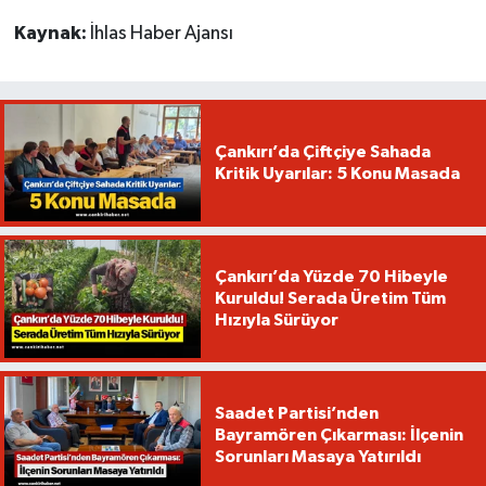
Kaynak:
İhlas Haber Ajansı
Çankırı’da Çiftçiye Sahada
Kritik Uyarılar: 5 Konu Masada
Çankırı’da Yüzde 70 Hibeyle
Kuruldu! Serada Üretim Tüm
Hızıyla Sürüyor
Saadet Partisi’nden
Bayramören Çıkarması: İlçenin
Sorunları Masaya Yatırıldı