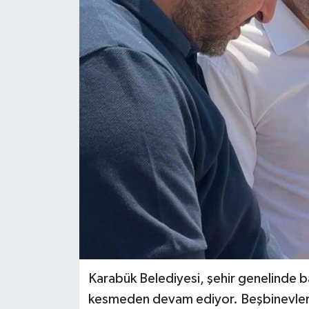
KÜLTÜR SANAT
MAGAZİN
SAĞLIK
SİYASET
SPOR
TEKNOLOJİ
VİZYONDAKİLER
YAŞAM
Karabük Belediyesi, şehir genelinde ba
kesmeden devam ediyor. Beşbinevler 7