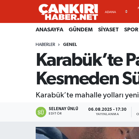
ANASAYFA
Künye
Merkez Hava Durumu
ANASAYFA
GÜNDEM
SİYASET
SPOR
GÜNDEM
İletişim
Merkez Trafik Yoğunluk Haritası
HABERLER
GENEL
Karabük’te Pa
SİYASET
Gizlilik Sözleşmesi
Süper Lig Puan Durumu ve Fikstür
SPOR
BİYOGRAFİLER
Tüm Manşetler
Kesmeden Sü
EKONOMİ
EKONOMİ
Son Dakika Haberleri
Karabük’te mahalle yolları yeni
EĞİTİM
GENEL
Haber Arşivi
SELENAY ÜNLÜ
06.08.2025 - 17:30
EDITÖR
YAYINLANMA
O
RESMİ İLANLAR
GÜNDEM
kimdir-nedir-nasil