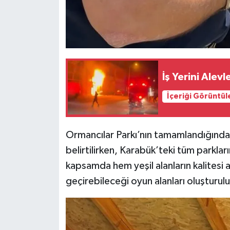
İş Yerini Alev
İçeriği Görüntül
Ormancılar Parkı’nın tamamlandığında
belirtilirken, Karabük’teki tüm parkla
kapsamda hem yeşil alanların kalitesi a
geçirebileceği oyun alanları oluşturul