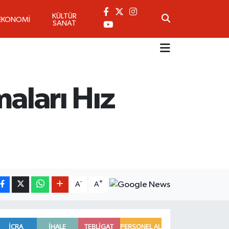
KÜLTÜR
EKONOMİ
SANAT
maları Hız
-
+
A
A