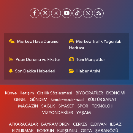
Merkez Hava Durumu
Merkez Trafik Yoğunluk
Haritası
Puan Durumu ve Fikstür
Tüm Manşetler
Son Dakika Haberleri
Haber Arşivi
Künye
İletişim
Gizlilik Sözleşmesi
BİYOGRAFİLER
EKONOMİ
GENEL
GÜNDEM
kimdir-nedir-nasil
KÜLTÜR SANAT
MAGAZİN
SAĞLIK
SİYASET
SPOR
TEKNOLOJİ
VİZYONDAKİLER
YAŞAM
ATKARACALAR
BAYRAMÖREN
ÇERKEŞ
ELDİVAN
ILGAZ
KIZILIRMAK
KORGUN
KURŞUNLU
ORTA
ŞABANÖZÜ