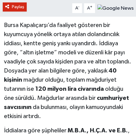
Paylaş
-
+
A
A
Bursa Kapalıçarşı’da faaliyet gösteren bir
kuyumcuya yönelik ortaya atılan dolandırıcılık
iddiası, kentte geniş yankı uyandırdı. İddiaya
göre, “altın işletme” modeli ve düzenli kâr payı
vaadiyle çok sayıda kişiden para ve altın toplandı.
Dosyada yer alan bilgilere göre, yaklaşık
40
kişinin
mağdur olduğu, toplam mağduriyet
tutarının ise
120 milyon lira civarında
olduğu
öne sürüldü. Mağdurlar arasında bir
cumhuriyet
savcısının
da bulunması, olayın kamuoyundaki
etkisini artırdı.
İddialara göre şüpheliler
M.B.A., H.Ç.A. ve E.B.
,