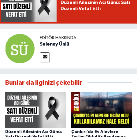
Düzenli Ailesinin Acı Günü: Satı
Düzenli Vefat Etti
EDITÖR HAKKINDA
Selenay Ünlü
Bunlar da ilginizi çekebilir
Düzenli Ailesinin Acı Günü:
Çankırı’da Ev Alevlere
Satı Düzenli Vefat Etti
Teslim Oldu! Kullanılamaz