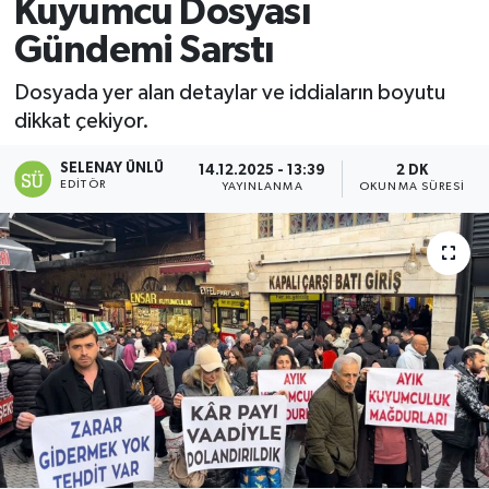
Kuyumcu Dosyası
Gündemi Sarstı
Dosyada yer alan detaylar ve iddiaların boyutu
dikkat çekiyor.
SELENAY ÜNLÜ
14.12.2025 - 13:39
2 DK
EDITÖR
YAYINLANMA
OKUNMA SÜRESI