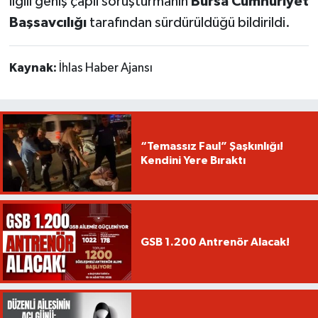
ilgili geniş çaplı soruşturmanın
Bursa Cumhuriyet
Başsavcılığı
tarafından sürdürüldüğü bildirildi.
Kaynak:
İhlas Haber Ajansı
“Temassız Faul” Şaşkınlığı!
Kendini Yere Bıraktı
GSB 1.200 Antrenör Alacak!