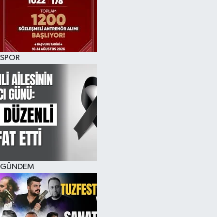
KÜLTÜR SANAT
MAGAZİN
SPOR
SAĞLIK
SİYASET
SPOR
TEKNOLOJİ
VİZYONDAKİLER
GÜNDEM
YAŞAM