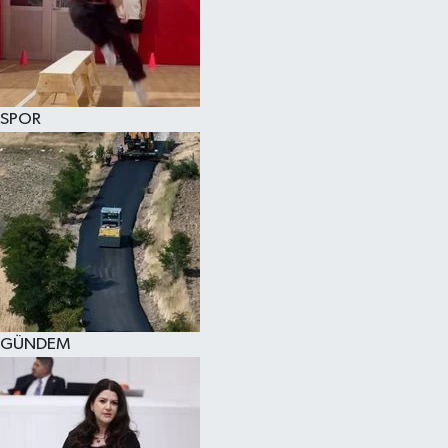
KÜLTÜR SANAT
MAGAZİN
SPOR
SAĞLIK
SİYASET
SPOR
TEKNOLOJİ
VİZYONDAKİLER
GÜNDEM
YAŞAM