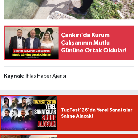
Çankırı’da Kurum
Çalışanının Mutlu
Gününe Ortak Oldular!
Kaynak:
İhlas Haber Ajansı
TuzFest’26’da Yerel Sanatçılar
Sahne Alacak!