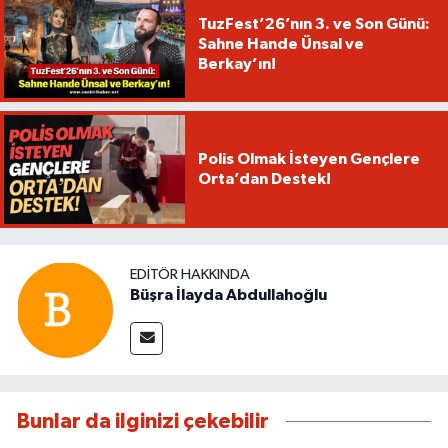
TuzFest’26’nın 3. ve Son Günü:
Sahne Hande Ünsal ve
Berkay’ın!
Polis Olmak İsteyen Gençlere
Orta’dan Destek!
EDITÖR HAKKINDA
Büşra İlayda Abdullahoğlu
Bunlar da ilginizi çekebilir